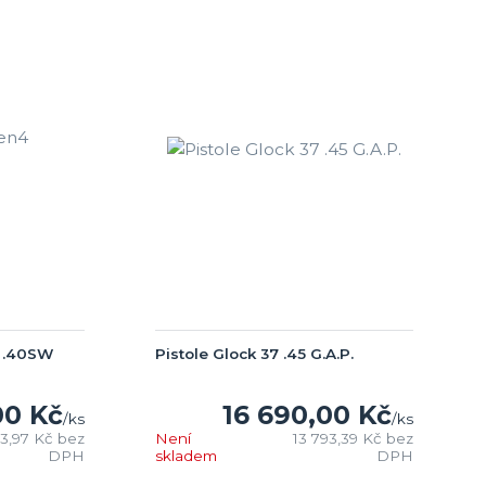
4 .40SW
Pistole Glock 37 .45 G.A.P.
00 Kč
16 690,00 Kč
/
ks
/
ks
23,97 Kč
bez
Není
13 793,39 Kč
bez
DPH
skladem
DPH