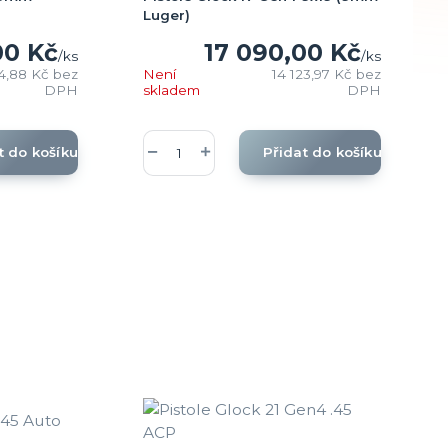
Luger)
00 Kč
17 090,00 Kč
/
ks
/
ks
14,88 Kč
bez
Není
14 123,97 Kč
bez
DPH
skladem
DPH
t do košíku
Přidat do košíku