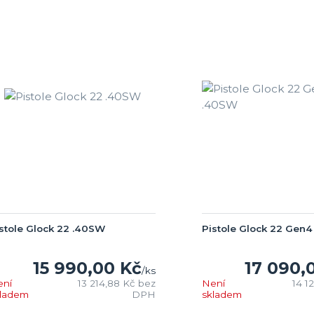
stole Glock 22 .40SW
Pistole Glock 22 Gen
15 990,00 Kč
17 090,
/
ks
ení
13 214,88 Kč
bez
Není
14 1
kladem
DPH
skladem