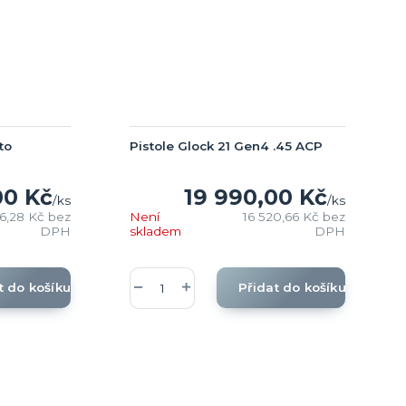
to
Pistole Glock 21 Gen4 .45 ACP
00 Kč
19 990,00 Kč
/
ks
/
ks
46,28 Kč
bez
Není
16 520,66 Kč
bez
DPH
skladem
DPH
t do košíku
Přidat do košíku