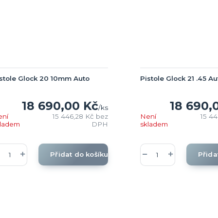
stole Glock 20 10mm Auto
Pistole Glock 21 .45 Au
18 690,00 Kč
18 690,
/
ks
ení
15 446,28 Kč
bez
Není
15 4
kladem
DPH
skladem
Přidat do košíku
Přida