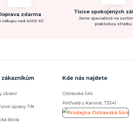
Tisíce spokojených z
Doprava zdarma
Jsme specialisté na sorti
i nákupu nad 4000 Kč
praktickou střelbu
y zákazníkům
Kde nás najdete
y zbraní
Ostravská 544
Petřvald u Karviné, 73541
hové úpravy TiN
cká škola