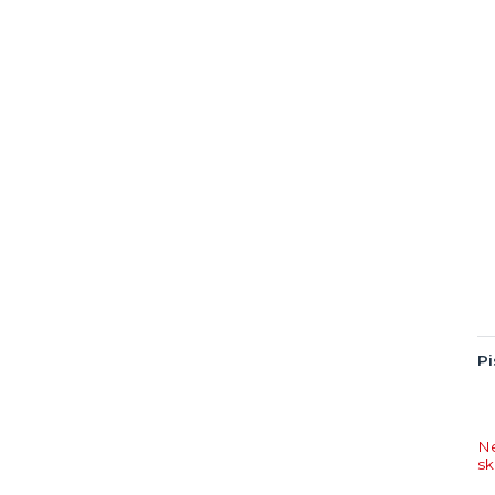
Pi
N
s