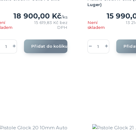
Luger)
18 900,00 Kč
15 990,
/
ks
ení
15 619,83 Kč
bez
Není
13 2
kladem
DPH
skladem
Přidat do košíku
Přida