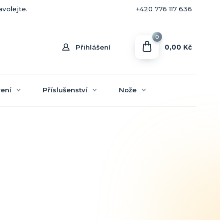
+420 770 636 646
avolejte.
+420 776 117 636
0
0,00 Kč
Přihlášení
ení
Příslušenství
Nože