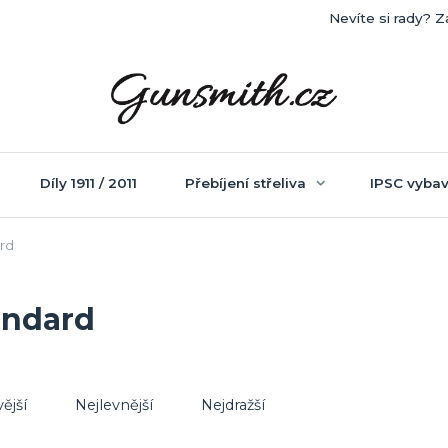
Nevíte si rady? Z
Díly 1911 / 2011
Přebíjení střeliva
IPSC vybav
rd
andard
ější
Nejlevnější
Nejdražší