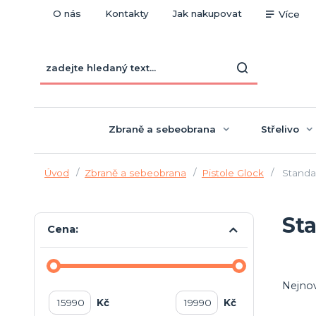
O nás
Kontakty
Jak nakupovat
Více
Zbraně a sebeobrana
Střelivo
Úvod
Zbraně a sebeobrana
Pistole Glock
Standa
St
Cena:
Nejnov
Kč
Kč