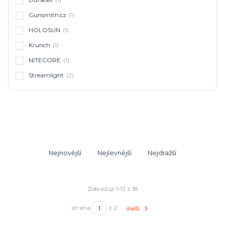
Duracell
(1)
Gunsmith.cz
(1)
HOLOSUN
(1)
Krunch
(1)
NITECORE
(1)
Streamlight
(2)
Nejnovější
Nejlevnější
Nejdražší
Zobrazuji 1-12 z 18
strana
z 2
další