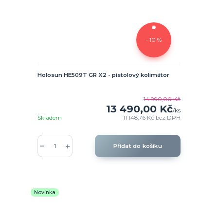
- 10 %
Holosun HE509T GR X2 - pistolový kolimátor
14 990,00 Kč
13 490,00 Kč
/
ks
Skladem
11 148,76 Kč
bez DPH
Přidat do košíku
Novinka