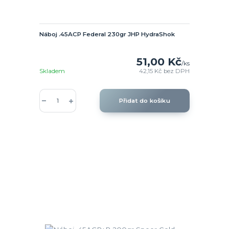
Náboj .45ACP Federal 230gr JHP HydraShok
51,00 Kč
/
ks
Skladem
42,15 Kč
bez DPH
Přidat do košíku