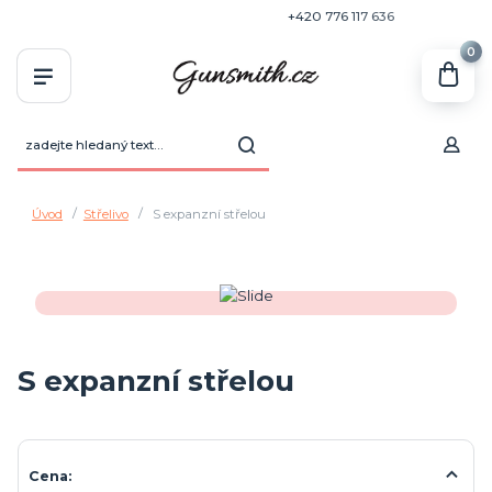
+420 770 636 646
+420 776 117 636
0
Úvod
Střelivo
S expanzní střelou
S expanzní střelou
Cena: