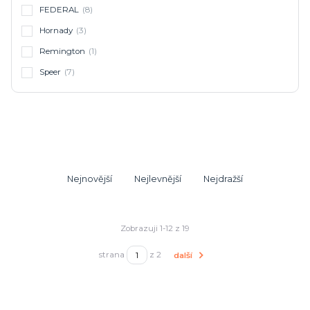
FEDERAL
(8)
Hornady
(3)
Remington
(1)
Speer
(7)
Nejnovější
Nejlevnější
Nejdražší
Zobrazuji 1-12 z 19
strana
z 2
další