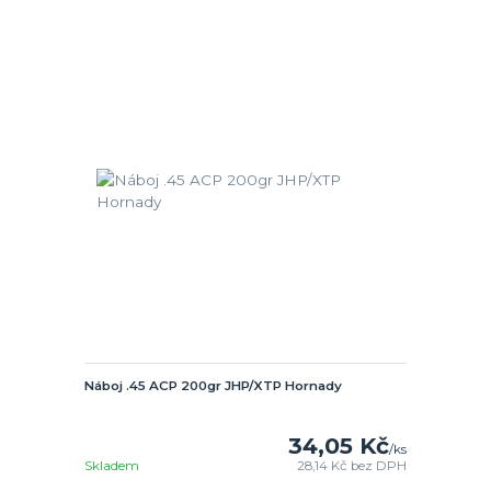
Náboj .45 ACP 200gr JHP/XTP Hornady
34,05 Kč
/
ks
Skladem
28,14 Kč
bez DPH