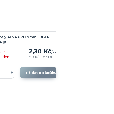
třely ALSA PRO 9mm LUGER
40gr
2,30 Kč
/
ks
ení
kladem
1,90 Kč
bez DPH
Přidat do košíku