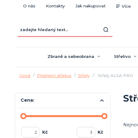
O nás
Kontakty
Jak nakupovat
Více
Zbraně a sebeobrana
Střelivo
Úvod
Přebíjení střeliva
Střely
Střely ALSA PRO
St
Cena:
Nejnov
Kč
Kč