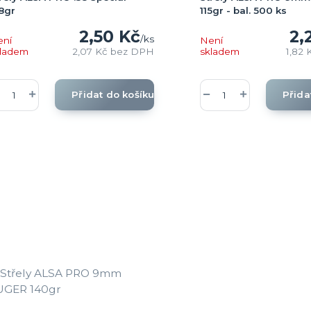
8gr
115gr - bal. 500 ks
2,50 Kč
2,
/
ks
ení
Není
kladem
2,07 Kč
bez DPH
skladem
1,82
Přidat do košíku
Přida