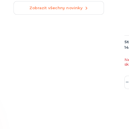
Zobrazit všechny novinky
S
1
N
s