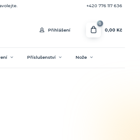
+420 770 636 646
avolejte.
+420 776 117 636
0
0,00 Kč
Přihlášení
ení
Příslušenství
Nože