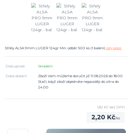
Střely ALSA 9mm LUGER 124gr Min. odběr 500 ks (1 balení)
celý popis
Dostupnost
Skladem
Doba dodání
Zboží Vám můžeme doručit již 11.08.2026 do 18:00.
Stačí, když zboží objednáte nejpozději do zítra do
24:00
1,82 Kč
bez DPH
2,20 Kč
/
ks