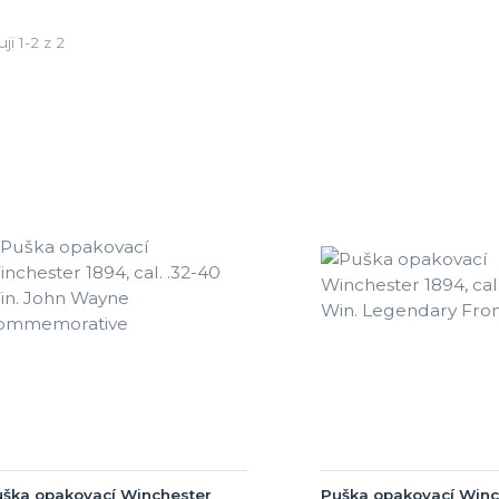
ji 1-2 z 2
ška opakovací Winchester
Puška opakovací Winc