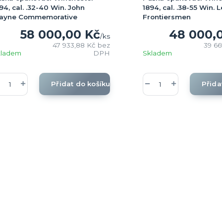
94, cal. .32-40 Win. John
1894, cal. .38-55 Win.
ayne Commemorative
Frontiersmen
58 000,00 Kč
48 000,
/
ks
47 933,88 Kč
bez
39 6
kladem
DPH
Skladem
Přidat do košíku
Přida