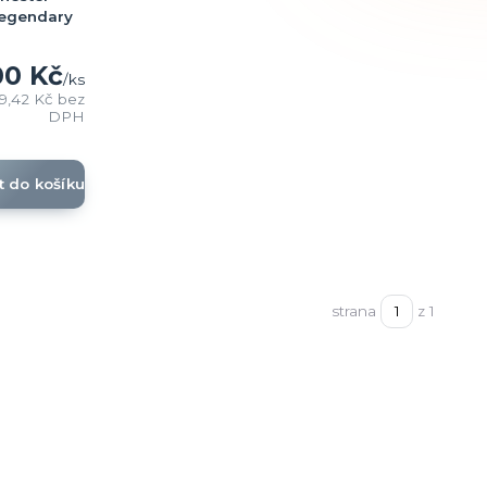
 Legendary
00 Kč
/
ks
69,42 Kč
bez
DPH
t do košíku
strana
z 1