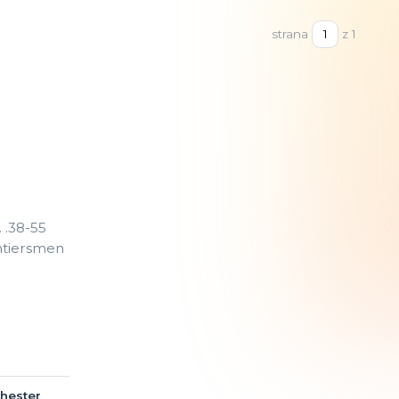
strana
z 1
hester