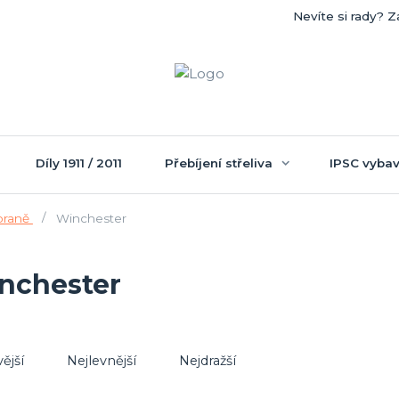
Nevíte si rady? Z
Díly 1911 / 2011
Přebíjení střeliva
IPSC vybav
zbraně
Winchester
nchester
ější
Nejlevnější
Nejdražší