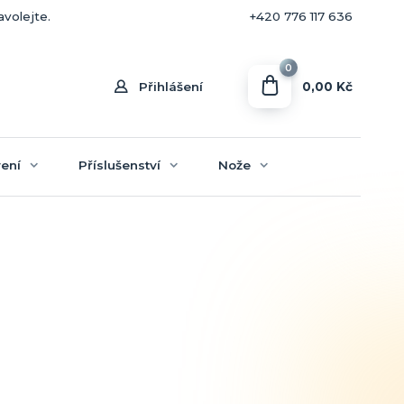
+420 770 636 646
avolejte.
+420 776 117 636
0
0,00 Kč
Přihlášení
ení
Příslušenství
Nože