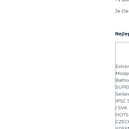
Je čl
Nejle
Extre
Mosqu
Batho
SUPER
Sellie
IPSC 
/ SVK
HOTS
CZEC
ARSEN