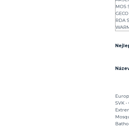
MOS 
GECO
RDA S
WARM 
Nejle
Název
Europ
SVK -
Extre
Mosqu
Batho