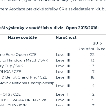
enem Asociace praktické střelby ČR a zakladatelem klub
pší výsledky v soutěžích v divizi Open
2015/2016:
Název soutěže
Náročnost
2015
Umístění
% na 
me Euro Open / CZE
Level III
22.
ito Handgun Match / SVK
Level III
13.
ry Cup / SVK
Level III
3.
LIGA / CZE
Level III
7.
r & Bellot Grand Prix / CZE
Level III
18.
Slovak National Championship
Level III
4.
HOTS / CZE
Level I
2.
HOSLOVAKIA OPEN / SVK
Level III
5.
AL CUP / SVK
Level III
7.