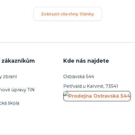
Zobrazit všechny články
y zákazníkům
Kde nás najdete
y zbraní
Ostravská 544
Petřvald u Karviné, 73541
hové úpravy TiN
cká škola