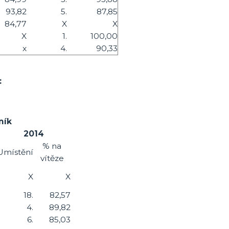
93,82
5.
87,85
84,77
X
X
X
1.
100,00
x
4.
90,33
:
ník
2014
% na
Umístění
vítěze
X
X
18.
82,57
4.
89,82
6.
85,03