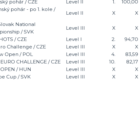
ský pohár / CZE
Level II
1.
100,00
ský pohár - po 1. kole /
Level II
X
X
Slovak National
Level III
X
X
ionship / SVK
OTS / CZE
Level I
2.
94,70
uro Challenge / CZE
Level III
X
X
w Open / POL
Level III
4.
83,59
P EURO CHALLENGE / CZE
Level III
10.
82,17
 OPEN / HUN
Level III
X
X
e Cup / SVK
Level III
X
X