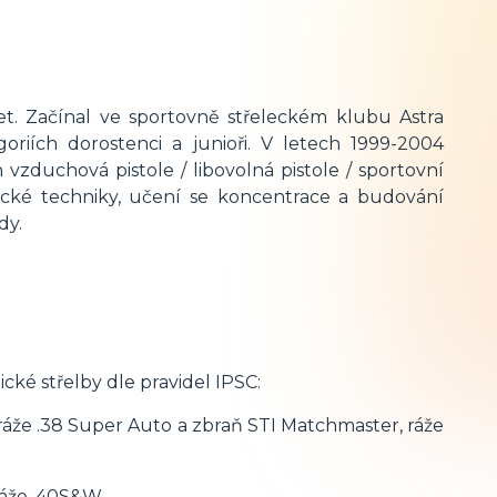
let. Začínal ve sportovně střeleckém klubu Astra
riích dorostenci a junioři. V letech 1999-2004
vzduchová pistole / libovolná pistole / sportovní
elecké techniky, učení se koncentrace a budování
dy.
ické střelby dle pravidel IPSC:
r ráže .38 Super Auto a zbraň STI Matchmaster, ráže
ráže .40S&W,