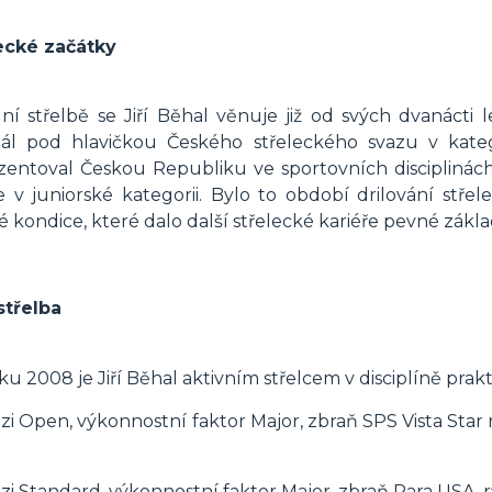
ecké začátky
ní střelbě se Jiří Běhal věnuje již od svých dvanácti 
ál pod hlavičkou Českého střeleckého svazu v katego
zentoval Českou Republiku ve sportovních disciplinách 
le v juniorské kategorii. Bylo to období drilování stř
é kondice, které dalo další střelecké kariéře pevné zákla
střelba
u 2008 je Jiří Běhal aktivním střelcem v disciplíně prakt
vizi Open, výkonnostní faktor Major, zbraň SPS Vista Sta
vizi Standard, výkonnostní faktor Major, zbraň Para USA, 