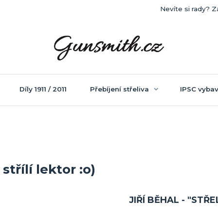
Nevíte si rady? Z
Díly 1911 / 2011
Přebíjení střeliva
IPSC vybav
střílí lektor :o)
JIŘÍ BĚHAL - "STŘE