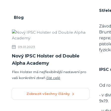
Střel
Blog
Závod
Brunt
repre
pisto
09.01.2023
fyzick
Nový IPSC Holster od Double
Alpha Academy
IPSC 
Flex Holster má nejflexibilnější nastavení pro
vaši konkrétní zbraň
číst celé
Od rok
Zobrazit všechny články
- v di
9x19.
- v di