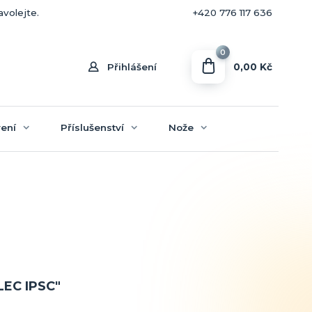
+420 770 636 646
avolejte.
+420 776 117 636
0
0,00 Kč
Přihlášení
ení
Příslušenství
Nože
LEC IPSC"