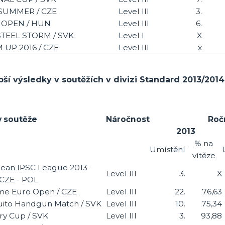
SUMMER / CZE
Level III
3.
 OPEN / HUN
Level III
6.
TEEL STORM / SVK
Level I
X
UP 2016 / CZE
Level III
x
pší výsledky v soutěžích v divizi Standard 2013/2014
 soutěže
Náročnost
Roč
2013
% na
Umístění
vítěze
ean IPSC League 2013 -
Level III
3.
X
 CZE - POL
me Euro Open / CZE
Level III
22.
76,63
ito Handgun Match / SVK
Level III
10.
75,34
ry Cup / SVK
Level III
3.
93,88