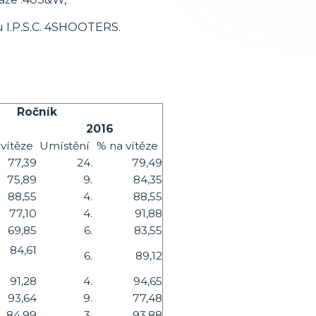
u I.P.S.C. 4SHOOTERS.
Ročník
2016
vítěze
Umístění
% na vítěze
77,39
24.
79,49
75,89
9.
84,35
88,55
4.
88,55
77,10
4.
91,88
69,85
6.
83,55
84,61
6.
89,12
91,28
4.
94,65
93,64
9.
77,48
84,99
3.
93,88