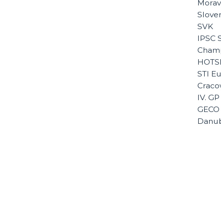
Morav
Sloven
SVK
IPSC 
Champ
HOTSH
STI E
Craco
IV. G
GECO
Danub