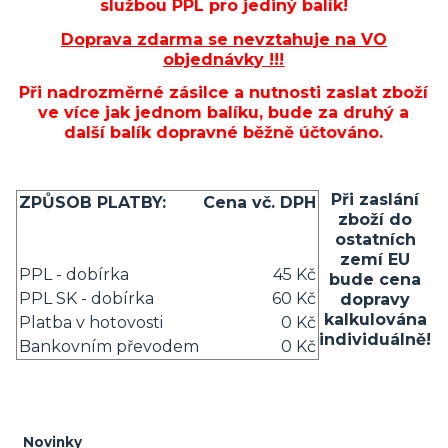
službou PPL pro jediný balík!
Doprava zdarma se nevztahuje na VO
objednávky !!!
Při nadrozměrné zásilce a nutnosti zaslat zboží
ve více jak jednom balíku, bude za druhý a
další balík dopravné běžně účtováno.
Při zaslání
ZPŮSOB PLATBY:
Cena vč. DPH
zboží do
ostatních
zemí EU
PPL - dobírka
45 Kč
bude cena
PPL SK - dobírka
60 Kč
dopravy
kalkulována
Platba v hotovosti
0 Kč
individuálně!
Bankovním převodem
0 Kč
Novinky