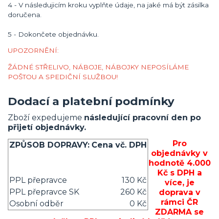
4 - V následujicím kroku vyplňte údaje, na jaké má být zásilka
doručena.
5 - Dokončete objednávku.
UPOZORNĚNÍ:
ŽÁDNÉ STŘELIVO, NÁBOJE, NÁBOJKY NEPOSÍLÁME
POŠTOU A SPEDIČNÍ SLUŽBOU!
Dodací a platební podmínky
Zboží expedujeme
následující pracovní den po
přijetí objednávky.
Pro
ZPŮSOB DOPRAVY:
Cena vč. DPH
objednávky v
hodnotě 4.000
Kč s DPH a
PPL přepravce
130 Kč
více, je
PPL přepravce SK
260 Kč
doprava v
rámci ČR
Osobní odběr
0 Kč
ZDARMA se