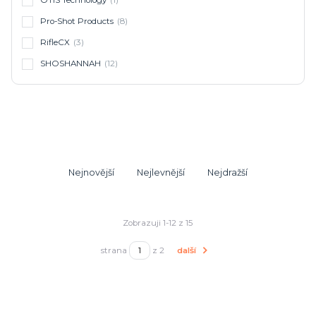
OTIS Technology
(1)
Pro-Shot Products
(8)
RifleCX
(3)
SHOSHANNAH
(12)
Nejnovější
Nejlevnější
Nejdražší
Zobrazuji 1-12 z 15
strana
z 2
další