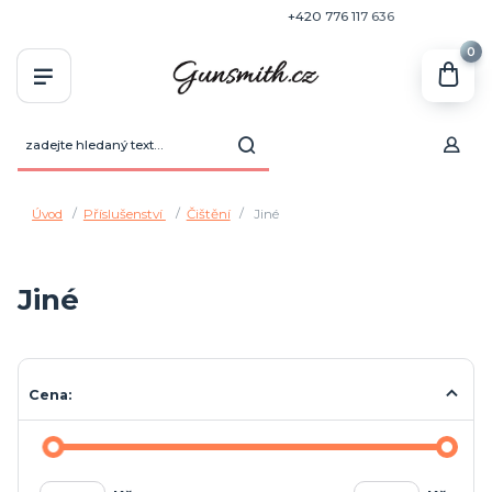
+420 770 636 646
+420 776 117 636
0
Úvod
Příslušenství
Čištění
Jiné
Jiné
Cena: