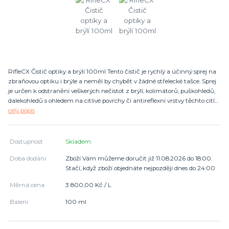
RifleCX Čistič optiky a brýlí 100ml Tento čistič je rychlý a účinný sprej na
zbraňovou optiku i brýle a neměl by chybět v žádné střelecké tašce. Sprej
je určen k odstranění veškerých nečistot z brýlí, kolimátorů, puškohledů,
dalekohledů s ohledem na citlivé povrchy či antireflexní vrstvy těchto citl...
celý popis
Dostupnost
Skladem
Doba dodání
Zboží Vám můžeme doručit již 11.08.2026 do 18:00.
Stačí, když zboží objednáte nejpozději dnes do 24:00
Měrná cena
3 800,00 Kč / L
Balení
100 ml