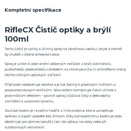
Kompletní specifikace
RifleCX Čistič optiky a brýlí
100ml
Tento čistič je rychlý a účinný sprej na zbraňovou optiku i brýle a neměl
by chybět v žádné střelecké tašce.
Sprej je určen k odstranění veškerých nečistot z brýlí, kolimátorů,
puškohledů, dalekohledů s ohledem na citlivé povrchy či antireflexní vrstvy
těchto citlivých optických zařízení.
Přípravek neobsahuje alkohol a je tak šetrný k plastovým čočkám a
polykarbonátovým sklíčkům. Jeho složení kombinuje čisticí účinek s
protimlžícím efektem – povrch optiky zůstává čistý a déle odolný
zamlžení a usazování prachu.
Součástí balení je i kvalitní hadřík z mikrovlákna, která usnadňuje
aplikaci a zajistí výsledek bez šmouh. Díky kompaktnímu balení je sada
ideální jak pro domácí použití, tak i do výbavy na cesty nebo při
outdoorových aktivitách.