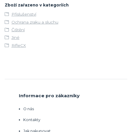
Zboží zařazeno v kategoriích
Příslušenství
Ochrana zraku a sluchu
Čištění
Jiné
RifleCX
Informace pro zákazníky
O nás
Kontakty
Jak nakupovat