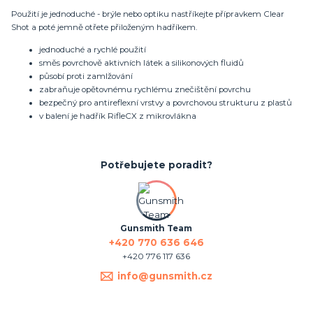
Použití je jednoduché - brýle nebo optiku nastříkejte přípravkem Clear
Shot a poté jemně otřete přiloženým hadříkem.
jednoduché a rychlé použití
směs povrchově aktivních látek a silikonových fluidů
působí proti zamlžování
zabraňuje opětovnému rychlému znečištění povrchu
bezpečný pro antireflexní vrstvy a povrchovou strukturu z plastů
v balení je hadřík RifleCX z mikrovlákna
Potřebujete poradit?
Gunsmith Team
+420 770 636 646
+420 776 117 636
info@gunsmith.cz