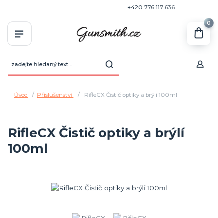
+420 770 636 646
+420 776 117 636
0
Úvod
Příslušenství
RifleCX Čistič optiky a brýlí 100ml
RifleCX Čistič optiky a brýlí
100ml