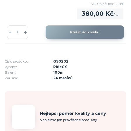
314,05 Kč
bez DPH
380,00 Kč
/
ks
Přidat do košíku
Číslo produktu:
GS0202
Výrobce:
RifleCX
Balení:
100ml
Záruka:
24 měsíců
Nejlepší poměr kvality a ceny
Nabízíme jen prověřené produkty