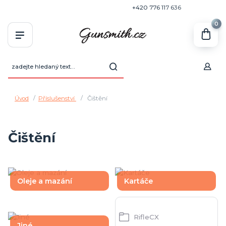
+420 770 636 646
+420 776 117 636
0
Úvod
Příslušenství
Čištění
Čištění
Oleje a mazání
Kartáče
RifleCX
Jiné