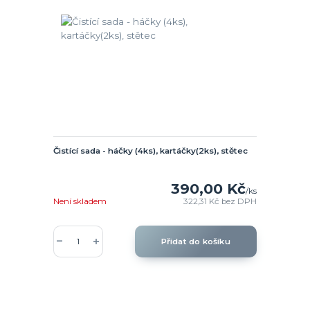
Čistící sada - háčky (4ks), kartáčky(2ks), stětec
390,00 Kč
/
ks
Není skladem
322,31 Kč
bez DPH
Přidat do košíku