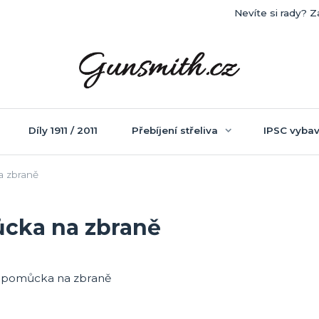
Nevíte si rady? Z
Díly 1911 / 2011
Přebíjení střeliva
IPSC vybav
a zbraně
ůcka na zbraně