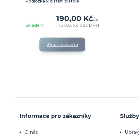
Podložka k čištění pistole
190,00 Kč
/
ks
Skladem
157,02 Kč
bez DPH
Zvolit variantu
Informace pro zákazníky
Služb
O nás
Úprav