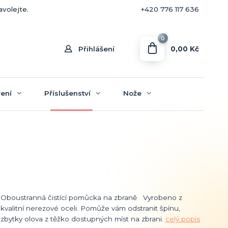
+420 770 636 646
avolejte.
+420 776 117 636
0
0,00 Kč
Přihlášení
ení
Příslušenství
Nože
Oboustranná čistící pomůcka na zbraně Vyrobeno z
kvalitní nerezové oceli. Pomůže vám odstranit špínu,
zbytky olova z těžko dostupných míst na zbrani.
celý popis