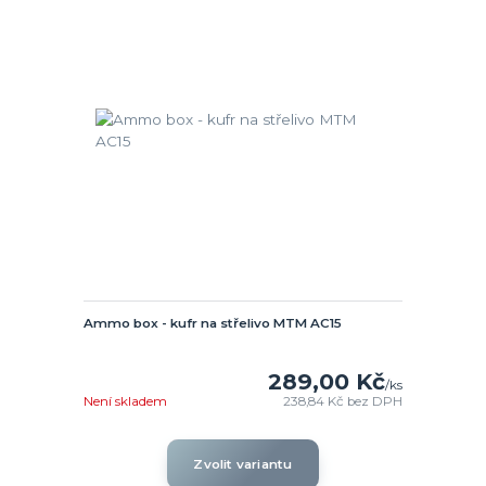
Ammo box - kufr na střelivo MTM AC15
289,00 Kč
/
ks
Není skladem
238,84 Kč
bez DPH
Zvolit variantu