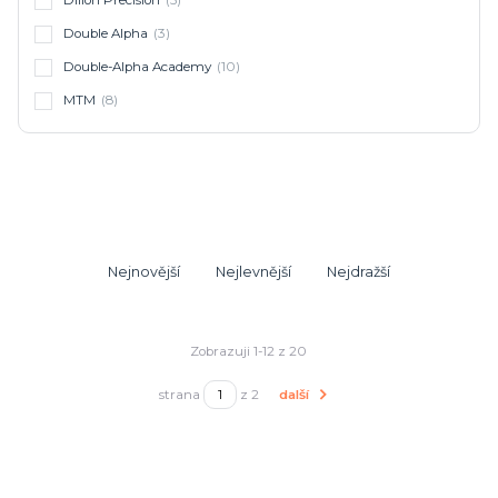
Dillon Precision
(5)
Double Alpha
(3)
Double-Alpha Academy
(10)
MTM
(8)
Nejnovější
Nejlevnější
Nejdražší
Zobrazuji 1-12 z 20
strana
z 2
další