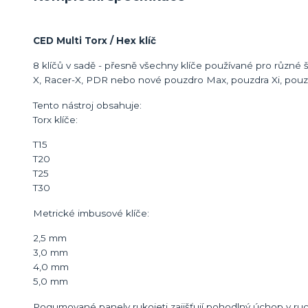
CED Multi Torx / Hex klíč
8 klíčů v sadě - přesně všechny klíče používané pro různé 
X, Racer-X, PDR nebo nové pouzdro Max, pouzdra Xi, pouz
Tento nástroj obsahuje:
Torx klíče:
T15
T20
T25
T30
Metrické imbusové klíče:
2,5 mm
3,0 mm
4,0 mm
5,0 mm
Pogumované panely rukojeti zajišťují pohodlný úchop v ruc