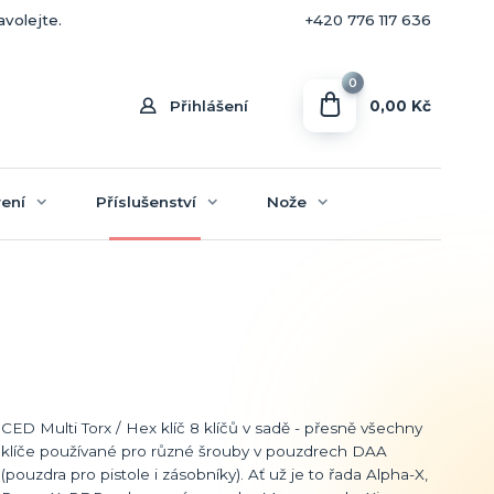
+420 770 636 646
avolejte.
+420 776 117 636
0
0,00 Kč
Přihlášení
ení
Příslušenství
Nože
CED Multi Torx / Hex klíč 8 klíčů v sadě - přesně všechny
klíče používané pro různé šrouby v pouzdrech DAA
(pouzdra pro pistole i zásobníky). Ať už je to řada Alpha-X,