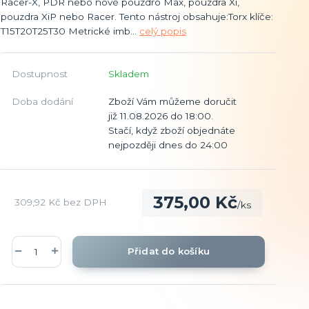
Racer-X, PDR nebo nové pouzdro Max, pouzdra Xi,
pouzdra XiP nebo Racer. Tento nástroj obsahuje:Torx klíče:
T15T20T25T30 Metrické imb...
celý popis
Dostupnost
Skladem
Doba dodání
Zboží Vám můžeme doručit
již 11.08.2026 do 18:00.
Stačí, když zboží objednáte
nejpozději dnes do 24:00
375,00 Kč
309,92 Kč
bez DPH
/
ks
Přidat do košíku