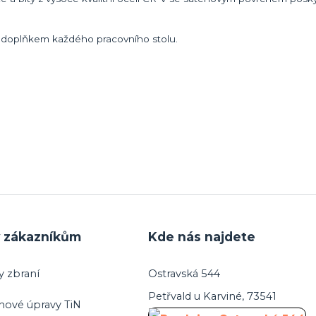
ým doplňkem každého pracovního stolu.
y zákazníkům
Kde nás najdete
y zbraní
Ostravská 544
Petřvald u Karviné, 73541
hové úpravy TiN