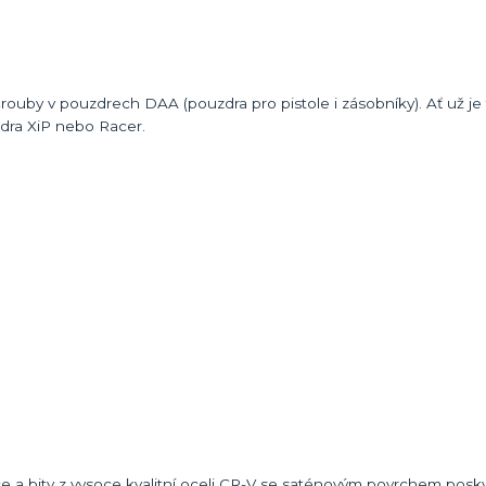
šrouby v pouzdrech DAA (pouzdra pro pistole i zásobníky). Ať už je
dra XiP nebo Racer.
e a bity z vysoce kvalitní oceli CR-V se saténovým povrchem posky