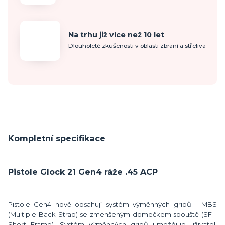
Na trhu již více než 10 let
Dlouholeté zkušenosti v oblasti zbraní a střeliva
Kompletní specifikace
Pistole Glock 21 Gen4 ráže .45 ACP
Pistole Gen4 nově obsahují systém výměnných gripů - MBS
(Multiple Back-Strap) se zmenšeným domečkem spouště (SF -
Short Frame). Systém výměnných gripů umožňuje uživateli