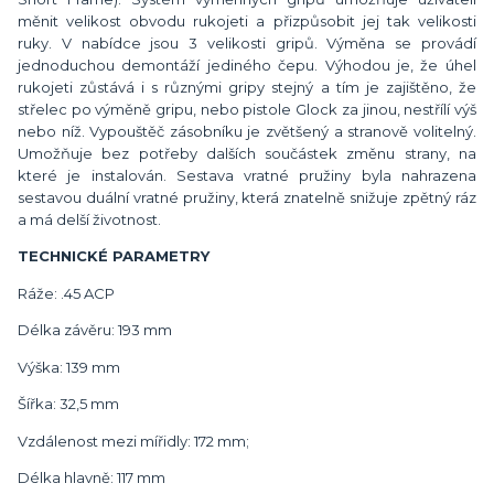
měnit velikost obvodu rukojeti a přizpůsobit jej tak velikosti
ruky. V nabídce jsou 3 velikosti gripů. Výměna se provádí
jednoduchou demontáží jediného čepu. Výhodou je, že úhel
rukojeti zůstává i s různými gripy stejný a tím je zajištěno, že
střelec po výměně gripu, nebo pistole Glock za jinou, nestřílí výš
nebo níž. Vypouštěč zásobníku je zvětšený a stranově volitelný.
Umožňuje bez potřeby dalších součástek změnu strany, na
které je instalován. Sestava vratné pružiny byla nahrazena
sestavou duální vratné pružiny, která znatelně snižuje zpětný ráz
a má delší životnost.
TECHNICKÉ PARAMETRY
Ráže: .45 ACP
Délka závěru: 193 mm
Výška: 139 mm
Šířka: 32,5 mm
Vzdálenost mezi mířidly: 172 mm;
Délka hlavně: 117 mm