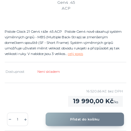
Pistole Glock 21 Gen4 ráže .45 ACP Pistole Gen4 nově obsahují systém
výměnných gripů - MBS (Multiple Back-Strap) se zmenšeným
domečkem spouště (SF - Short Frame). Systém výměnných gripů
umožňuje uživateli měnit velikost obvodu rukojeti a přizpůsobit jej tak
velikosti ruky. V nabídce jsou 3 velikos...
celý popis
Dostupnost
Není skladem
16 520,66 Kč
bez DPH
19 990,00 Kč
/
ks
Přidat do košíku