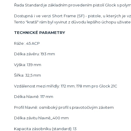
Řada Standard je základním provedením pistolí Glock s polyme
Dostupná i ve verzi Short Frame
(SF) - pistole, u kterých je
Tento "kratší" rám byl vyvinut z důvodu lepšího úchopu uživat
TECHNICKÉ PARAMETRY
Ráže: .45 ACP
Délka závěru: 193 mm
Výška: 139 mm
Šířka: 32,5 mm
Vzdálenost mezi mířidly: 172 mm; 178 mm pro Glock 21C
Délka hlavně: 117 mm
Profil hlavně: osmiboký profil s pravotočivým závitem
Délka závitu hlavně_400 mm
Kapacita zásobníku (standard): 13