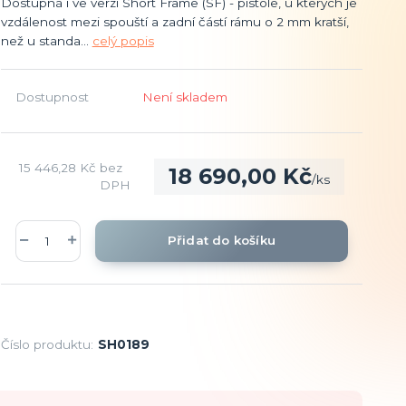
Dostupná i ve verzi Short Frame (SF) - pistole, u kterých je
vzdálenost mezi spouští a zadní částí rámu o 2 mm kratší,
než u standa...
celý popis
Dostupnost
Není skladem
15 446,28 Kč
bez
18 690,00 Kč
/
ks
DPH
Přidat do košíku
Číslo produktu:
SH0189