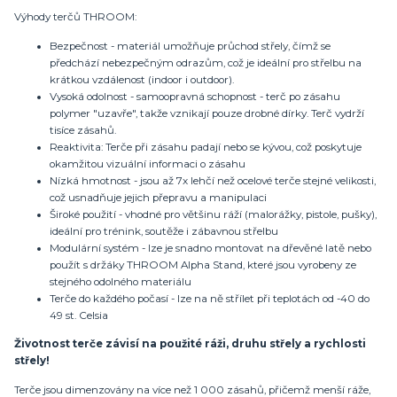
Výhody terčů THROOM:
Bezpečnost - materiál umožňuje průchod střely, čímž se
předchází nebezpečným odrazům, což je ideální pro střelbu na
krátkou vzdálenost (indoor i outdoor).
Vysoká odolnost - samoopravná schopnost - terč po zásahu
polymer "uzavře", takže vznikají pouze drobné dírky. Terč vydrží
tisíce zásahů.
Reaktivita: Terče při zásahu padají nebo se kývou, což poskytuje
okamžitou vizuální informaci o zásahu
Nízká hmotnost - jsou až 7x lehčí než ocelové terče stejné velikosti,
což usnadňuje jejich přepravu a manipulaci
Široké použití - vhodné pro většinu ráží (malorážky, pistole, pušky),
ideální pro trénink, soutěže i zábavnou střelbu
Modulární systém - lze je snadno montovat na dřevěné latě nebo
použít s držáky THROOM Alpha Stand, které jsou vyrobeny ze
stejného odolného materiálu
Terče do každého počasí - lze na ně střílet při teplotách od -40 do
49 st. Celsia
Životnost terče závisí na použité ráži, druhu střely a rychlosti
střely!
Terče jsou dimenzovány na více než 1 000 zásahů, přičemž menší ráže,