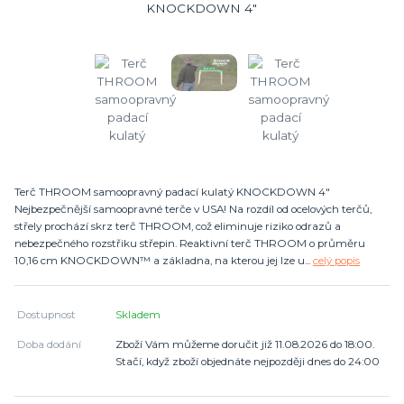
Terč THROOM samoopravný padací kulatý KNOCKDOWN 4"
Nejbezpečnější samoopravné terče v USA! Na rozdíl od ocelových terčů,
střely prochází skrz terč THROOM, což eliminuje riziko odrazů a
nebezpečného rozstřiku střepin. Reaktivní terč THROOM o průměru
10,16 cm KNOCKDOWN™ a základna, na kterou jej lze u...
celý popis
Dostupnost
Skladem
Doba dodání
Zboží Vám můžeme doručit již 11.08.2026 do 18:00.
Stačí, když zboží objednáte nejpozději dnes do 24:00