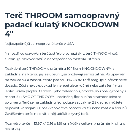
Terč THROOM samoopravný
padací kulatý KNOCKDOWN
4"
Nejbezpečnější samoopravné terče v USA!
Na rozdíl od ocelových terčů, střely prochází skrz terč THROOM, což
eliminuje riziko odrazů a nebezpečného rozstřiku střepin.
Reaktivní terč THROOM o průměru 10,16 cm KNOCKDOWN™ a
základna, na kterou jej lze upevnit, se prodávají samostatně. Po upevnění
na základnu a zásahu tento padací THROOM terč reaguje a převrhne se
dozadu. Zůstane dole, dokud jej neresetujete ručně nebo zatažením za
lanko. Střely projdou terčem i jeho základnou, protože jsou oba vyrobeny z
materiálu SHOOT-THROO™ - odolného, ​​flexibilního a samocelícího se
polymeru. Terč se na základnu jednoduše zacvakne. Základnu můžete
připevnit ke stojanu z měkkého dřeva pomocí vrutů nebo matic a šroubů.
Zavěšením terče na drát z něj uděláte kyvný terč.
Rozměry terče = 13,97 x 10,16 x 1,59 cm (výška celkem x průměr kruhu x
tloušťka)