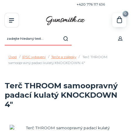
+420 770 636 646
+420 776 117 636
0
Úvod
IPSC vybavení
Terče a zálepky
Terč THROOM
samoopravný padací kulatý KNOCKDOWN 4"
Terč THROOM samoopravný
padací kulatý KNOCKDOWN
4"