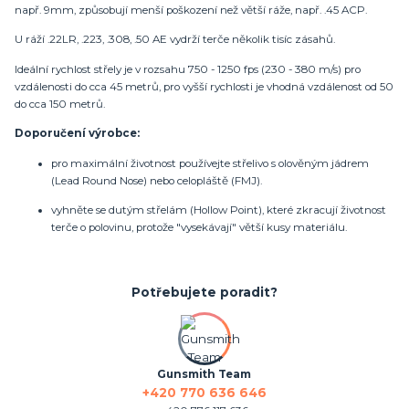
např. 9mm, způsobují menší poškození než větší ráže, např. .45 ACP.
U ráží .22LR, .223, .308, .50 AE vydrží terče několik tisíc zásahů.
Ideální rychlost střely je v rozsahu 750 - 1250 fps (230 - 380 m/s) pro
vzdálenosti do cca 45 metrů, pro vyšší rychlosti je vhodná vzdálenost od 50
do cca 150 metrů.
Doporučení výrobce:
pro
maximální životnost používejte střelivo s olověným jádrem
(Lead Round Nose) nebo celopláště (FMJ).
vyhněte se dutým střelám (Hollow Point), které zkracují životnost
terče o polovinu, protože "vysekávají" větší kusy materiálu.
Potřebujete poradit?
Gunsmith Team
+420 770 636 646