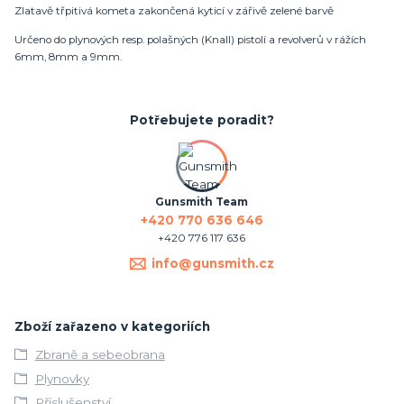
Zlatavě třpitivá kometa zakončená kyticí v zářivě zelené barvě
Určeno do plynových resp. polašných (Knall) pistolí a revolverů v rážích
6mm, 8mm a 9mm.
Potřebujete poradit?
Gunsmith Team
+420 770 636 646
+420 776 117 636
info@gunsmith.cz
Zboží zařazeno v kategoriích
Zbraně a sebeobrana
Plynovky
Příslušenství