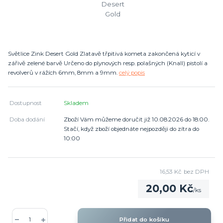
Světlice Zink Desert Gold Zlatavě třpitivá kometa zakončená kyticí v
zářivě zelené barvě Určeno do plynových resp. polašných (Knall) pistolí a
revolverů v rážích 6mm, 8mm a 9mm.
celý popis
Dostupnost
Skladem
Doba dodání
Zboží Vám můžeme doručit již 10.08.2026 do 18:00.
Stačí, když zboží objednáte nejpozději do zítra do
10:00
16,53 Kč
bez DPH
20,00 Kč
/
ks
Přidat do košíku