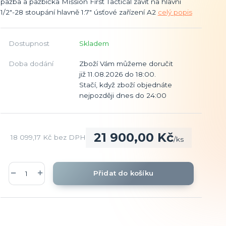
pažba a pažbička Mission First Tactical závit na hlavni
1/2"-28 stoupání hlavně 1:7" úsťové zařízení A2
celý popis
Dostupnost
Skladem
Doba dodání
Zboží Vám můžeme doručit
již 11.08.2026 do 18:00.
Stačí, když zboží objednáte
nejpozději dnes do 24:00
21 900,00 Kč
18 099,17 Kč
bez DPH
/
ks
Přidat do košíku