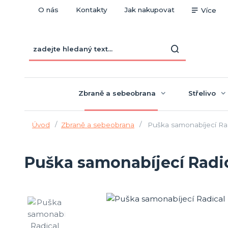
O nás
Kontakty
Jak nakupovat
Více
Zbraně a sebeobrana
Střelivo
Úvod
Zbraně a sebeobrana
Puška samonabíjecí Radi
Puška samonabíjecí Radica