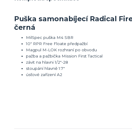
Puška samonabíjecí Radical Fire
černá
MilSpec puška M4 SBR
10" RPR Free Floate předpažbí
Magpul M-LOK rozhraní po obvodu
pažba a pažbička Mission First Tactical
závit na hlavni 1/2"-28
stoupání hlavně 1:7"
úsťové zařízení A2