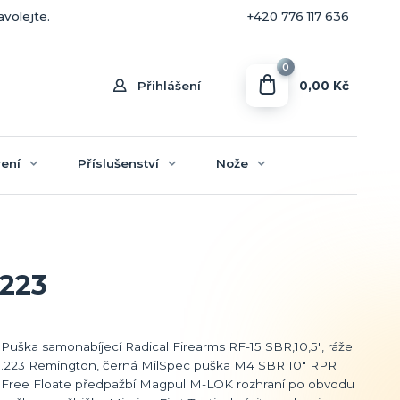
+420 770 636 646
avolejte.
+420 776 117 636
0
0,00 Kč
Přihlášení
ení
Příslušenství
Nože
.223
Puška samonabíjecí Radical Firearms RF-15 SBR,10,5", ráže:
.223 Remington, černá MilSpec puška M4 SBR 10" RPR
Free Floate předpažbí Magpul M-LOK rozhraní po obvodu