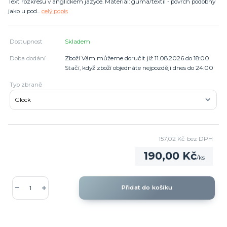
Text rozkresu v anglickém jazyce. Materiál: guma/textil - povrch podobný
jako u pod...
celý popis
Dostupnost
Skladem
Doba dodání
Zboží Vám můžeme doručit již 11.08.2026 do 18:00.
Stačí, když zboží objednáte nejpozději dnes do 24:00
Typ zbraně
157,02 Kč
bez DPH
190,00 Kč
/
ks
Přidat do košíku