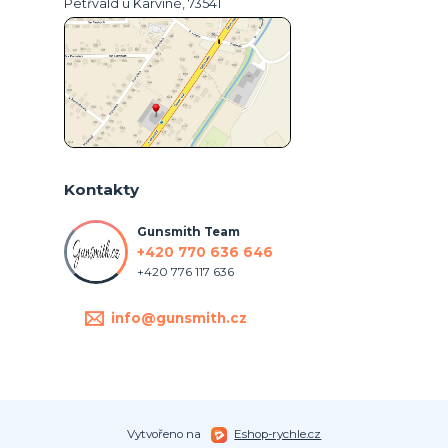
Petřvald u Karviné, 73541
Kontakty
Gunsmith Team
+420 770 636 646
+420 776 117 636
info@gunsmith.cz
Vytvořeno na
Eshop-rychle.cz