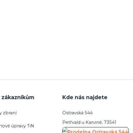
y zákazníkům
Kde nás najdete
y zbraní
Ostravská 544
Petřvald u Karviné, 73541
hové úpravy TiN