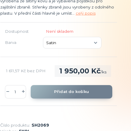
vyrobena ze slitiny kovu a je vybavena pojistkou pro
zajištění zbraně. Střenky zbraně jsou vyrobeny z odolného
plastu. V přední části hlavně je umíst...
celý popis
Dostupnost
Není skladem
Barva
1 950,00 Kč
1 611,57 Kč
bez DPH
/
ks
Přidat do košíku
Číslo produktu:
SH2069