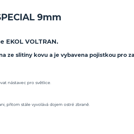
9 SPECIAL 9mm
bce EKOL VOLTRAN.
a ze slitiny kovu a je vybavena pojistkou pro za
ovat nástavec pro světlice.
ani, přitom stále vyvolává dojem ostré zbraně.