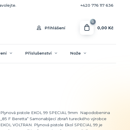
+420 770 636 646
avolejte.
+420 776 117 636
0
0,00 Kč
Přihlášení
ení
Příslušenství
Nože
Plynová pistole EKOL 99 SPECIAL 9mm Napodobenina
„85 F Beretta“ Samonabíjecí zbraň tureckého výrobce
EKOL VOLTRAN. Plynová pistole Ekol SPECIAL 99 je