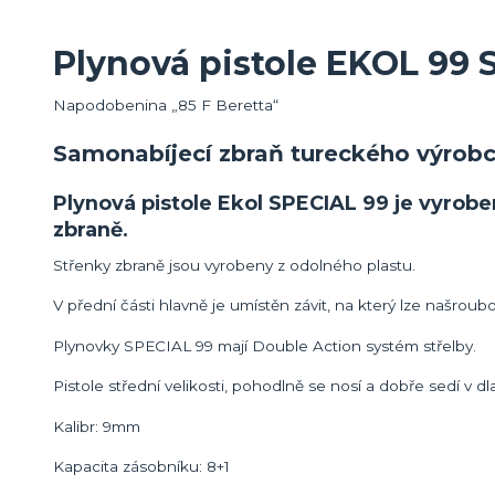
Plynová pistole EKOL 9
Napodobenina „85 F Beretta“
Samonabíjecí zbraň tureckého výro
Plynová pistole Ekol SPECIAL 99 je vyroben
zbraně.
Střenky zbraně jsou vyrobeny z odolného plastu.
V přední části hlavně je umístěn závit, na který lze našroub
Plynovky SPECIAL 99 mají Double Action systém střelby.
Pistole střední velikosti, pohodlně se nosí a dobře sedí v dl
Kalibr: 9mm
Kapacita zásobníku: 8+1