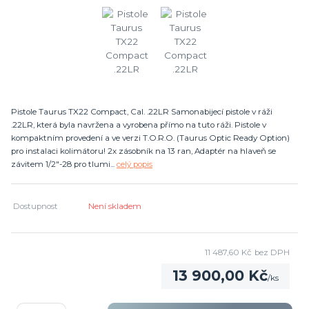
Pistole Taurus TX22 Compact, Cal. .22LR Samonabijecí pistole v ráži
.22LR, která byla navržena a vyrobena přímo na tuto ráži. Pistole v
kompaktním provedení a ve verzi T.O.R.O. (Taurus Optic Ready Option)
pro instalaci kolimátoru! 2x zásobník na 13 ran, Adaptér na hlaveň se
závitem 1/2"-28 pro tlumi...
celý popis
Dostupnost
Není skladem
11 487,60 Kč
bez DPH
13 900,00 Kč
/
ks