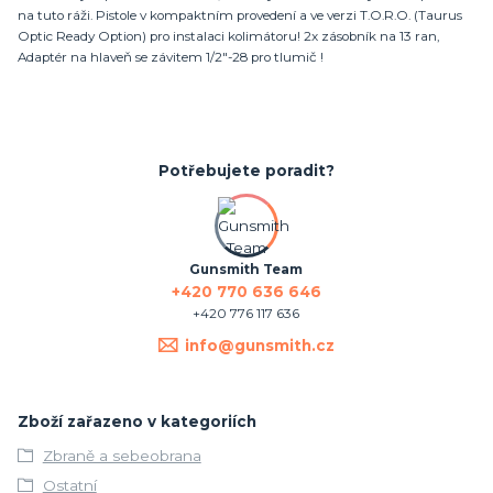
na tuto ráži. Pistole v kompaktním provedení a ve verzi T.O.R.O. (Taurus
Optic Ready Option) pro instalaci kolimátoru! 2x zásobník na 13 ran,
Adaptér na hlaveň se závitem 1/2"-28 pro tlumič !
Potřebujete poradit?
Gunsmith Team
+420 770 636 646
+420 776 117 636
info@gunsmith.cz
Zboží zařazeno v kategoriích
Zbraně a sebeobrana
Ostatní