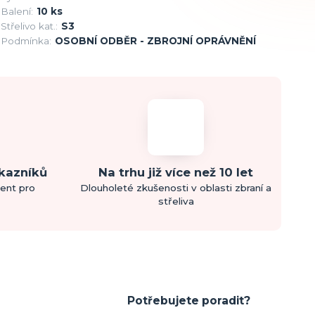
Balení:
10 ks
Střelivo kat.:
S3
Podmínka:
OSOBNÍ ODBĚR - ZBROJNÍ OPRÁVNĚNÍ
ákazníků
Na trhu již více než 10 let
ment pro
Dlouholeté zkušenosti v oblasti zbraní a
střeliva
Potřebujete poradit?