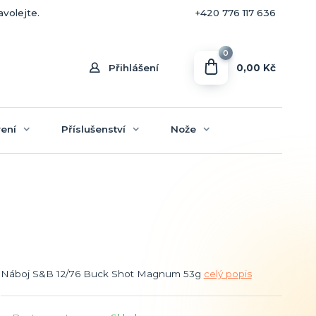
+420 770 636 646
avolejte.
+420 776 117 636
0
0,00 Kč
Přihlášení
ení
Příslušenství
Nože
Náboj S&B 12/76 Buck Shot Magnum 53g
celý popis