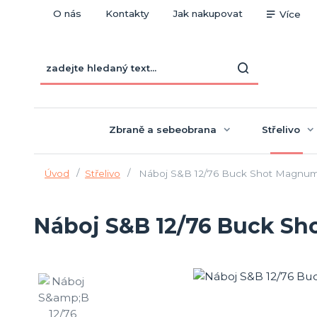
O nás
Kontakty
Jak nakupovat
Více
Zbraně a sebeobrana
Střelivo
Úvod
Střelivo
Náboj S&B 12/76 Buck Shot Magnum
Náboj S&B 12/76 Buck S