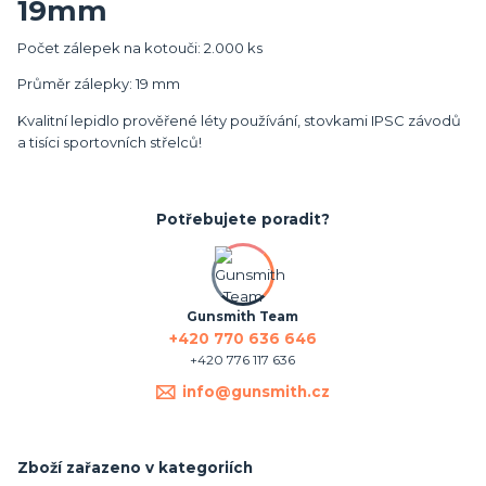
19mm
Počet zálepek na kotouči: 2.000 ks
Průměr zálepky: 19 mm
Kvalitní lepidlo prověřené léty používání, stovkami IPSC závodů
a tisíci sportovních střelců!
Potřebujete poradit?
Gunsmith Team
+420 770 636 646
+420 776 117 636
info@gunsmith.cz
Zboží zařazeno v kategoriích