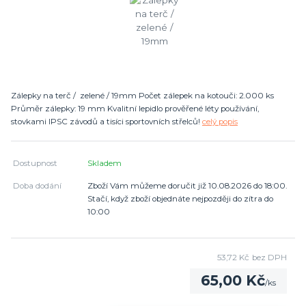
Zálepky na terč / zelené / 19mm Počet zálepek na kotouči: 2.000 ks
Průměr zálepky: 19 mm Kvalitní lepidlo prověřené léty používání,
stovkami IPSC závodů a tisíci sportovních střelců!
celý popis
Dostupnost
Skladem
Doba dodání
Zboží Vám můžeme doručit již 10.08.2026 do 18:00.
Stačí, když zboží objednáte nejpozději do zítra do
10:00
53,72 Kč
bez DPH
65,00 Kč
/
ks