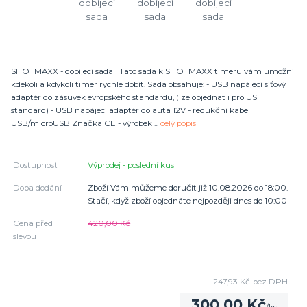
SHOTMAXX - dobíjecí sada Tato sada k SHOTMAXX timeru vám umožní
kdekoli a kdykoli timer rychle dobít. Sada obsahuje: - USB napájecí síťový
adaptér do zásuvek evropského standardu, (lze objednat i pro US
standard) - USB napájecí adaptér do auta 12V - redukční kabel
USB/microUSB Značka CE - výrobek ...
celý popis
Dostupnost
Výprodej - poslední kus
Doba dodání
Zboží Vám můžeme doručit již 10.08.2026 do 18:00.
Stačí, když zboží objednáte nejpozději dnes do 10:00
Cena před
420,00 Kč
slevou
247,93 Kč
bez DPH
300,00 Kč