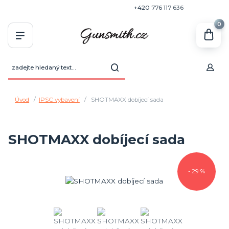
+420 770 636 646
+420 776 117 636
0
Úvod
IPSC vybavení
SHOTMAXX dobíjecí sada
SHOTMAXX dobíjecí sada
- 29 %