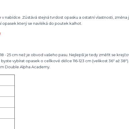
v nabídce. Zůstává stejná tvrdost opasku a ostatní vlastnosti, změna
í opasek který se navléká do poutek kalhot.
!
8 - 25 cm než je obvod vašeho pasu. Nejlepší je tedy změřit se krejč
te vybírat opasek o cellkové délce 116-123 cm (velikost 36" až 38").
logem Double Alpha Academy.