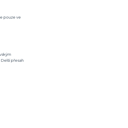
 je pouze ve
ovským
 Delší přesah