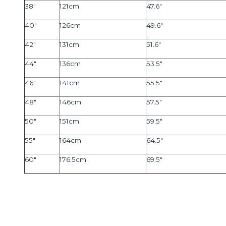
38"
121cm
47.6"
40"
126cm
49.6"
42"
131cm
51.6"
44"
136cm
53.5"
46"
141cm
55.5"
48"
146cm
57.5"
50"
151cm
59.5"
55"
164cm
64.5"
60"
176.5cm
69.5"