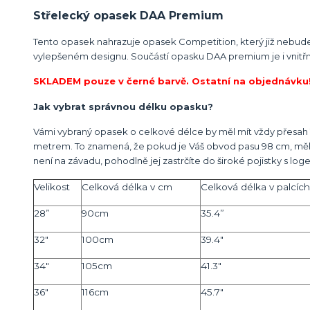
Střelecký opasek DAA Premium
Tento opasek nahrazuje opasek Competition, který již nebude 
vylepšeném designu. Součástí opasku DAA premium je i vnitřn
SKLADEM pouze v černé barvě. Ostatní na objednávku
Jak vybrat správnou délku opasku?
Vámi vybraný opasek o celkové délce by měl mít vždy přesah 1
metrem. To znamená, že pokud je Váš obvod pasu 98 cm, měl bys
není na závadu, pohodlně jej zastrčíte do široké pojistky s 
Velikost
Celková délka v cm
Celková délka v palcích
28”
90cm
35.4”
32"
100cm
39.4"
34"
105cm
41.3"
36"
116cm
45.7"