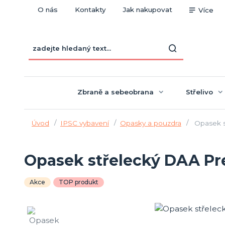
O nás
Kontakty
Jak nakupovat
Více
Zbraně a sebeobrana
Střelivo
Úvod
IPSC vybavení
Opasky a pouzdra
Opasek s
Opasek střelecký DAA P
Akce
TOP produkt