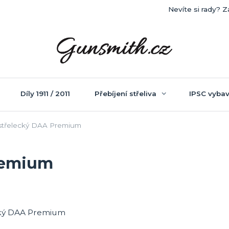
Nevíte si rady? Z
Díly 1911 / 2011
Přebíjení střeliva
IPSC vybav
třelecký DAA Premium
remium