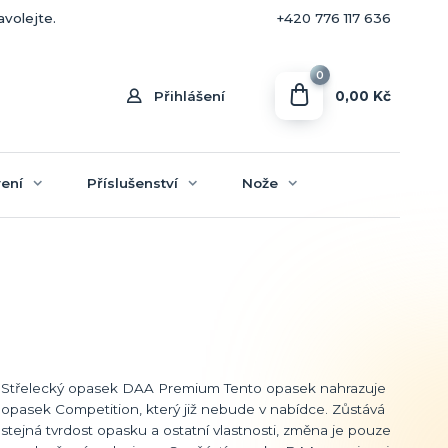
+420 770 636 646
avolejte.
+420 776 117 636
0
0,00 Kč
Přihlášení
ení
Příslušenství
Nože
Střelecký opasek DAA Premium Tento opasek nahrazuje
opasek Competition, který již nebude v nabídce. Zůstává
stejná tvrdost opasku a ostatní vlastnosti, změna je pouze