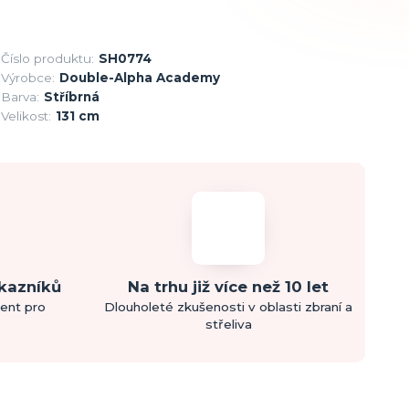
Číslo produktu:
SH0774
Výrobce:
Double-Alpha Academy
Barva:
Stříbrná
Velikost:
131 cm
ákazníků
Na trhu již více než 10 let
ment pro
Dlouholeté zkušenosti v oblasti zbraní a
střeliva