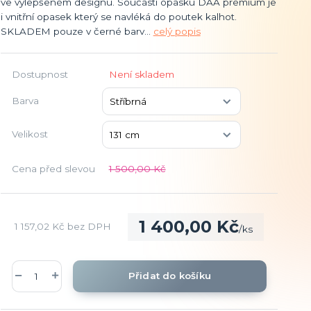
ve vylepšeném designu. Součástí opasku DAA premium je
i vnitřní opasek který se navléká do poutek kalhot.
SKLADEM pouze v černé barv...
celý popis
Dostupnost
Není skladem
Barva
Velikost
Cena před slevou
1 500,00 Kč
1 400,00 Kč
1 157,02 Kč
bez DPH
/
ks
Přidat do košíku