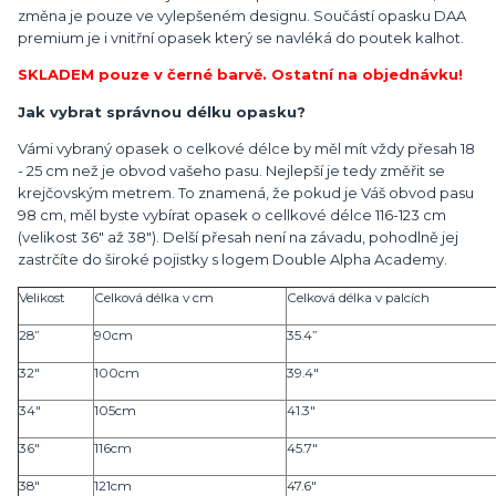
změna je pouze ve vylepšeném designu. Součástí opasku DAA
premium je i vnitřní opasek který se navléká do poutek kalhot.
SKLADEM pouze v černé barvě. Ostatní na objednávku!
Jak vybrat správnou délku opasku?
Vámi vybraný opasek o celkové délce by měl mít vždy přesah 18
- 25 cm než je obvod vašeho pasu. Nejlepší je tedy změřit se
krejčovským metrem. To znamená, že pokud je Váš obvod pasu
98 cm, měl byste vybírat opasek o cellkové délce 116-123 cm
(velikost 36" až 38"). Delší přesah není na závadu, pohodlně jej
zastrčíte do široké pojistky s logem Double Alpha Academy.
Velikost
Celková délka v cm
Celková délka v palcích
28”
90cm
35.4”
32"
100cm
39.4"
34"
105cm
41.3"
36"
116cm
45.7"
38"
121cm
47.6"