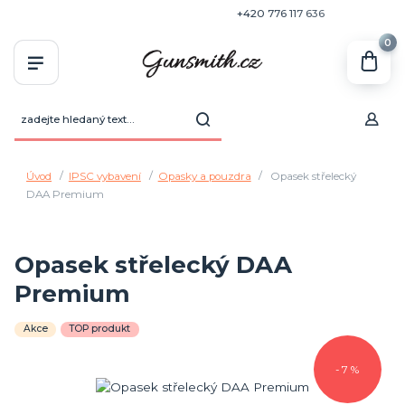
+420 770 636 646
+420 776 117 636
0
Úvod
IPSC vybavení
Opasky a pouzdra
Opasek střelecký
DAA Premium
Opasek střelecký DAA
Premium
Akce
TOP produkt
- 7 %