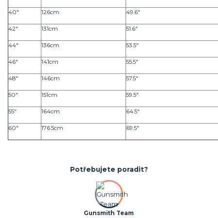
40"
126cm
49.6"
42"
131cm
51.6"
44"
136cm
53.5"
46"
141cm
55.5"
48"
146cm
57.5"
50"
151cm
59.5"
55"
164cm
64.5"
60"
176.5cm
69.5"
Potřebujete poradit?
Gunsmith Team