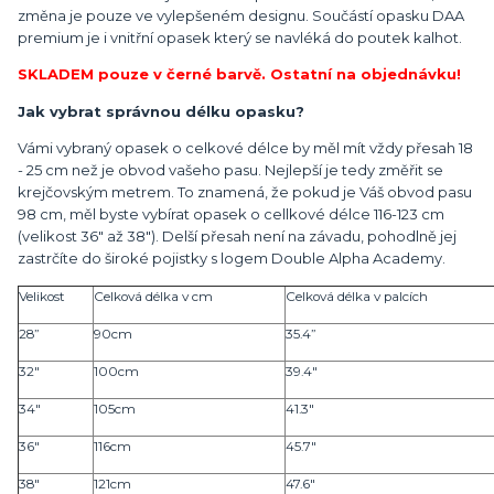
změna je pouze ve vylepšeném designu. Součástí opasku DAA
premium je i vnitřní opasek který se navléká do poutek kalhot.
SKLADEM pouze v černé barvě. Ostatní na objednávku!
Jak vybrat správnou délku opasku?
Vámi vybraný opasek o celkové délce by měl mít vždy přesah 18
- 25 cm než je obvod vašeho pasu. Nejlepší je tedy změřit se
krejčovským metrem. To znamená, že pokud je Váš obvod pasu
98 cm, měl byste vybírat opasek o cellkové délce 116-123 cm
(velikost 36" až 38"). Delší přesah není na závadu, pohodlně jej
zastrčíte do široké pojistky s logem Double Alpha Academy.
Velikost
Celková délka v cm
Celková délka v palcích
28”
90cm
35.4”
32"
100cm
39.4"
34"
105cm
41.3"
36"
116cm
45.7"
38"
121cm
47.6"