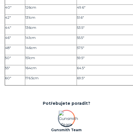
40"
126cm
49.6"
42"
131cm
51.6"
44"
136cm
53.5"
46"
141cm
55.5"
48"
146cm
57.5"
50"
151cm
59.5"
55"
164cm
64.5"
60"
176.5cm
69.5"
Potřebujete poradit?
Gunsmith Team