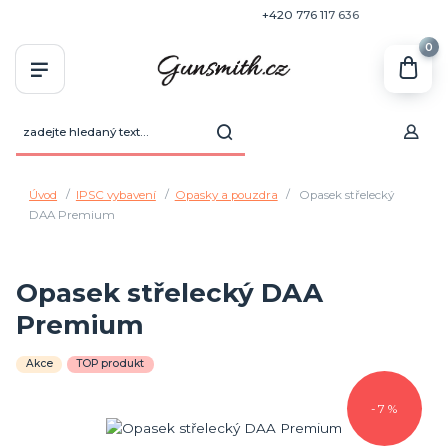
+420 770 636 646
+420 776 117 636
0
Úvod
IPSC vybavení
Opasky a pouzdra
Opasek střelecký
DAA Premium
Opasek střelecký DAA
Premium
Akce
TOP produkt
- 7 %