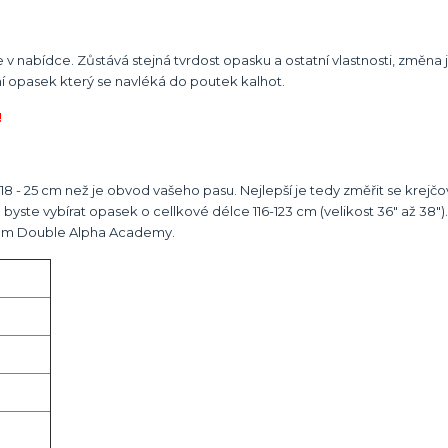
v nabídce. Zůstává stejná tvrdost opasku a ostatní vlastnosti, změna
í opasek který se navléká do poutek kalhot.
!
8 - 25 cm než je obvod vašeho pasu. Nejlepší je tedy změřit se krejč
te vybírat opasek o cellkové délce 116-123 cm (velikost 36" až 38").
logem Double Alpha Academy.