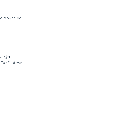
 je pouze ve
ovským
 Delší přesah