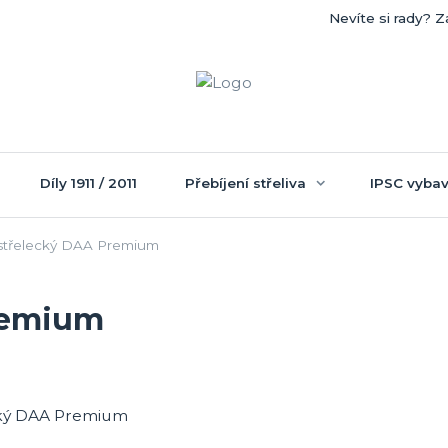
Nevíte si rady? Z
Díly 1911 / 2011
Přebíjení střeliva
IPSC vybav
třelecký DAA Premium
remium