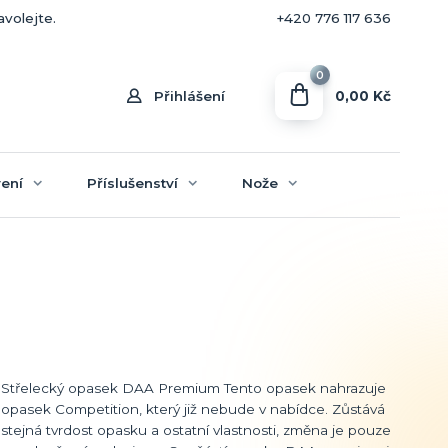
+420 770 636 646
avolejte.
+420 776 117 636
0
0,00 Kč
Přihlášení
ení
Příslušenství
Nože
Střelecký opasek DAA Premium Tento opasek nahrazuje
opasek Competition, který již nebude v nabídce. Zůstává
stejná tvrdost opasku a ostatní vlastnosti, změna je pouze