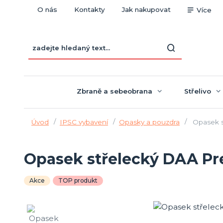
O nás
Kontakty
Jak nakupovat
Více
Zbraně a sebeobrana
Střelivo
Úvod
IPSC vybavení
Opasky a pouzdra
Opasek s
Opasek střelecký DAA P
Akce
TOP produkt