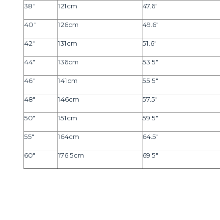
38"
121cm
47.6"
40"
126cm
49.6"
42"
131cm
51.6"
44"
136cm
53.5"
46"
141cm
55.5"
48"
146cm
57.5"
50"
151cm
59.5"
55"
164cm
64.5"
60"
176.5cm
69.5"