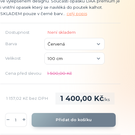
ve vylepšeném designu. Součástí opasku DAA premium je
i vnitřní opasek který se navléká do poutek kalhot.
SKLADEM pouze v černé barv...
celý popis
Dostupnost
Není skladem
Barva
Velikost
Cena před slevou
1 500,00 Kč
1 400,00 Kč
1 157,02 Kč
bez DPH
/
ks
Přidat do košíku