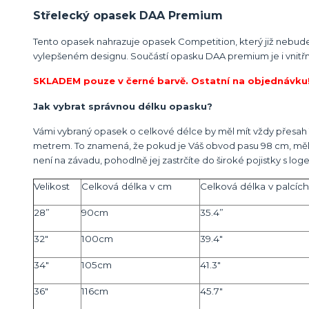
Střelecký opasek DAA Premium
Tento opasek nahrazuje opasek Competition, který již nebude 
vylepšeném designu. Součástí opasku DAA premium je i vnitřn
SKLADEM pouze v černé barvě. Ostatní na objednávku
Jak vybrat správnou délku opasku?
Vámi vybraný opasek o celkové délce by měl mít vždy přesah 1
metrem. To znamená, že pokud je Váš obvod pasu 98 cm, měl bys
není na závadu, pohodlně jej zastrčíte do široké pojistky s 
Velikost
Celková délka v cm
Celková délka v palcích
28”
90cm
35.4”
32"
100cm
39.4"
34"
105cm
41.3"
36"
116cm
45.7"