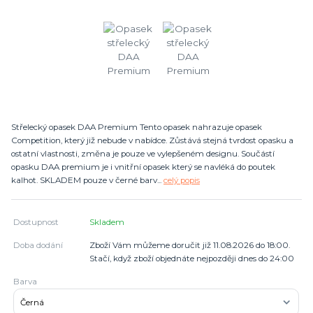
Střelecký opasek DAA Premium Tento opasek nahrazuje opasek
Competition, který již nebude v nabídce. Zůstává stejná tvrdost opasku a
ostatní vlastnosti, změna je pouze ve vylepšeném designu. Součástí
opasku DAA premium je i vnitřní opasek který se navléká do poutek
kalhot. SKLADEM pouze v černé barv...
celý popis
Dostupnost
Skladem
Doba dodání
Zboží Vám můžeme doručit již 11.08.2026 do 18:00.
Stačí, když zboží objednáte nejpozději dnes do 24:00
Barva