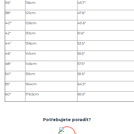
36"
116cm
45.7"
38"
121cm
47.6"
40"
126cm
49.6"
42"
131cm
51.6"
44"
136cm
53.5"
46"
141cm
55.5"
48"
146cm
57.5"
50"
151cm
59.5"
55"
164cm
64.5"
60"
176.5cm
69.5"
Potřebujete poradit?