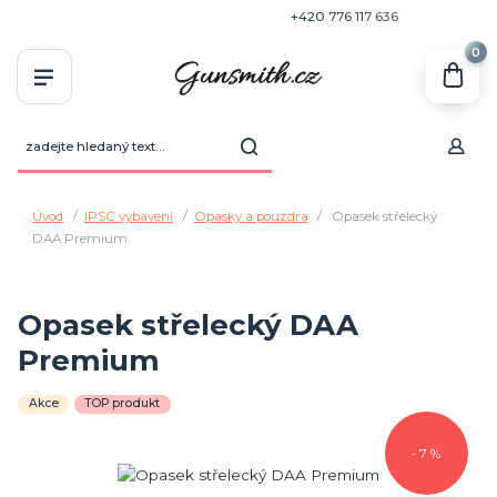
+420 770 636 646
+420 776 117 636
0
Úvod
IPSC vybavení
Opasky a pouzdra
Opasek střelecký
DAA Premium
Opasek střelecký DAA
Premium
Akce
TOP produkt
- 7 %