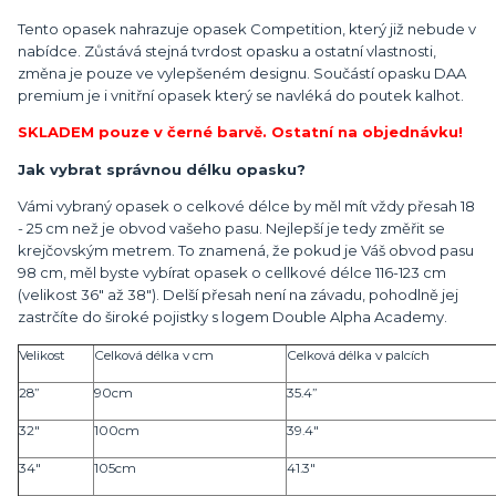
Tento opasek nahrazuje opasek Competition, který již nebude v
nabídce. Zůstává stejná tvrdost opasku a ostatní vlastnosti,
změna je pouze ve vylepšeném designu. Součástí opasku DAA
premium je i vnitřní opasek který se navléká do poutek kalhot.
SKLADEM pouze v černé barvě. Ostatní na objednávku!
Jak vybrat správnou délku opasku?
Vámi vybraný opasek o celkové délce by měl mít vždy přesah 18
- 25 cm než je obvod vašeho pasu. Nejlepší je tedy změřit se
krejčovským metrem. To znamená, že pokud je Váš obvod pasu
98 cm, měl byste vybírat opasek o cellkové délce 116-123 cm
(velikost 36" až 38"). Delší přesah není na závadu, pohodlně jej
zastrčíte do široké pojistky s logem Double Alpha Academy.
Velikost
Celková délka v cm
Celková délka v palcích
28”
90cm
35.4”
32"
100cm
39.4"
34"
105cm
41.3"