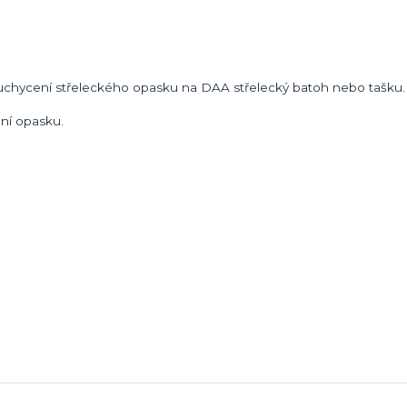
uchycení střeleckého opasku na DAA střelecký batoh nebo tašku.
ní opasku.