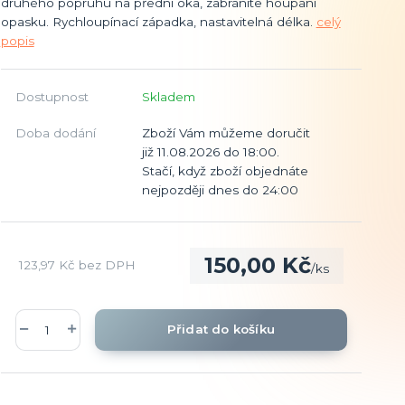
druhého popruhu na přední oka, zabráníte houpání
opasku. Rychloupínací západka, nastavitelná délka.
celý
popis
Dostupnost
Skladem
Doba dodání
Zboží Vám můžeme doručit
již 11.08.2026 do 18:00.
Stačí, když zboží objednáte
nejpozději dnes do 24:00
150,00 Kč
123,97 Kč
bez DPH
/
ks
Přidat do košíku