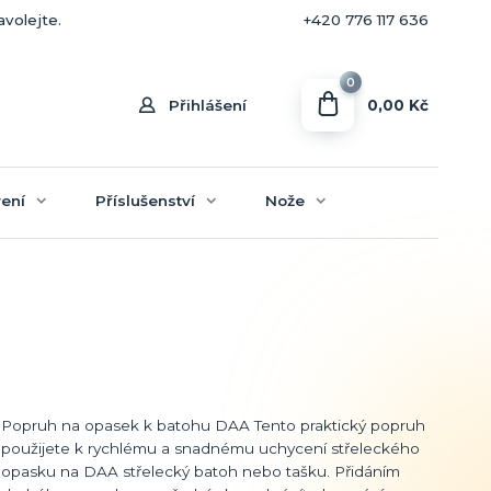
+420 770 636 646
avolejte.
+420 776 117 636
0
0,00 Kč
Přihlášení
ení
Příslušenství
Nože
Popruh na opasek k batohu DAA Tento praktický popruh
použijete k rychlému a snadnému uchycení střeleckého
opasku na DAA střelecký batoh nebo tašku. Přidáním