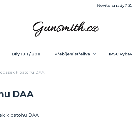
Nevíte si rady? Z
Díly 1911 / 2011
Přebíjení střeliva
IPSC vybav
opasek k batohu DAA
ohu DAA