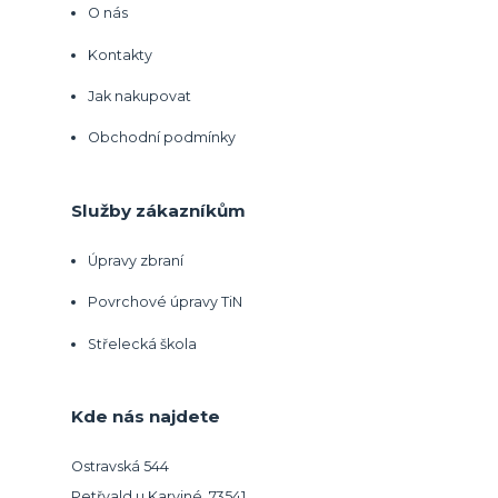
O nás
Kontakty
Jak nakupovat
Obchodní podmínky
Služby zákazníkům
Úpravy zbraní
Povrchové úpravy TiN
Střelecká škola
Kde nás najdete
Ostravská 544
Petřvald u Karviné, 73541