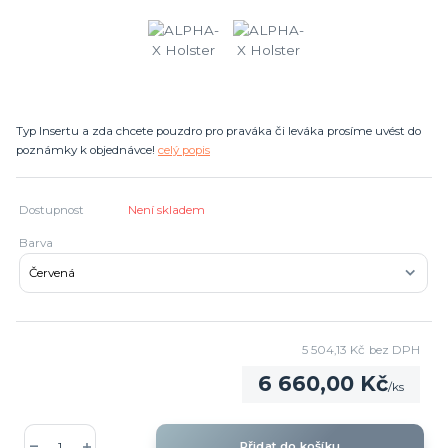
Typ Insertu a zda chcete pouzdro pro praváka či leváka prosíme uvést do
poznámky k objednávce!
celý popis
Dostupnost
Není skladem
Barva
5 504,13 Kč
bez DPH
6 660,00 Kč
/
ks
Přidat do košíku