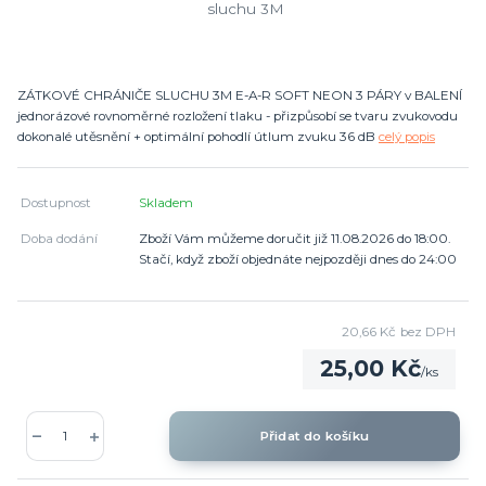
ZÁTKOVÉ CHRÁNIČE SLUCHU 3M E-A-R SOFT NEON 3 PÁRY v BALENÍ
jednorázové rovnoměrné rozložení tlaku - přizpůsobí se tvaru zvukovodu
dokonalé utěsnění + optimální pohodlí útlum zvuku 36 dB
celý popis
Dostupnost
Skladem
Doba dodání
Zboží Vám můžeme doručit již 11.08.2026 do 18:00.
Stačí, když zboží objednáte nejpozději dnes do 24:00
20,66 Kč
bez DPH
25,00 Kč
/
ks
Přidat do košíku