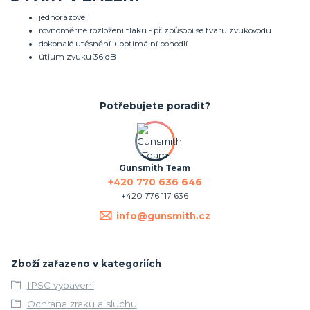
jednorázové
rovnoměrné rozložení tlaku - přizpůsobí se tvaru zvukovodu
dokonalé utěsnění + optimální pohodlí
útlum zvuku 36 dB
Potřebujete poradit?
Gunsmith Team
+420 770 636 646
+420 776 117 636
info@gunsmith.cz
Zboží zařazeno v kategoriích
IPSC vybavení
Ochrana zraku a sluchu