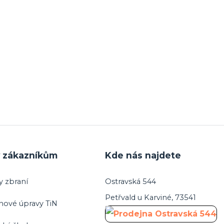
y zákazníkům
Kde nás najdete
y zbraní
Ostravská 544
Petřvald u Karviné, 73541
hové úpravy TiN