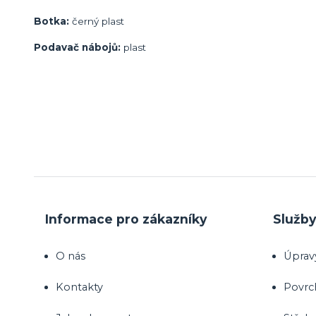
Botka:
černý plast
Podavač nábojů:
plast
Informace pro zákazníky
Služb
O nás
Úprav
Kontakty
Povrc