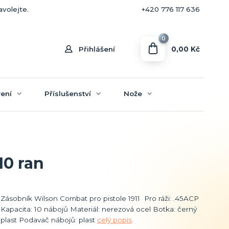
+420 770 636 646
avolejte.
+420 776 117 636
0
0,00 Kč
Přihlášení
ení
Příslušenství
Nože
10 ran
Zásobník Wilson Combat pro pistole 1911 Pro ráži: .45ACP
Kapacita: 10 nábojů Materiál: nerezová ocel Botka: černý
plast Podavač nábojů: plast
celý popis