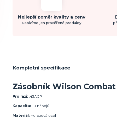
Nejlepší poměr kvality a ceny
Nabízíme jen prověřené produkty
př
Kompletní specifikace
Zásobník Wilson Combat p
Pro ráži:
.45ACP
Kapacita:
10 nábojů
Materiál:
nerezová ocel