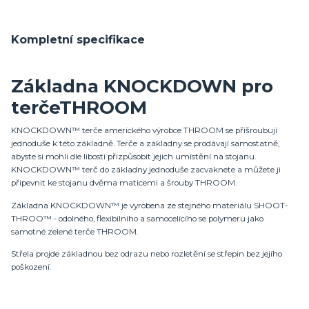
Kompletní specifikace
Základna KNOCKDOWN pro
terčeTHROOM
KNOCKDOWN™ terče amerického výrobce THROOM se přišroubují
jednoduše k této základně. Terče a základny se prodávají samostatně,
abyste si mohli dle libosti přizpůsobit jejich umístění na stojanu.
KNOCKDOWN™ terč do základny jednoduše zacvaknete a můžete ji
připevnit ke stojanu dvěma maticemi a šrouby THROOM.
Základna KNOCKDOWN™ je vyrobena ze stejného materiálu SHOOT-
THROO™ - odolného, ​​flexibilního a samocelícího se polymeru jako
samotné zelené terče THROOM.
Střela projde základnou bez odrazu nebo rozletění se střepin bez jejího
poškození.