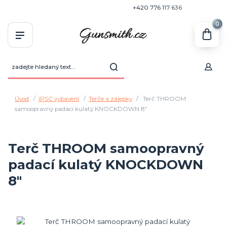
+420 770 636 646
+420 776 117 636
0
Úvod
IPSC vybavení
Terče a zálepky
Terč THROOM
samoopravný padací kulatý KNOCKDOWN 8"
Terč THROOM samoopravný
padací kulatý KNOCKDOWN
8"