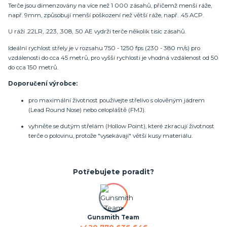
Terče jsou dimenzovány na více než 1 000 zásahů, přičemž menší ráže,
např. 9mm, způsobují menší poškození než větší ráže, např. .45 ACP.
U ráží .22LR, .223, .308, .50 AE vydrží terče několik tisíc zásahů.
Ideální rychlost střely je v rozsahu 750 - 1250 fps (230 - 380 m/s) pro
vzdálenosti do cca 45 metrů, pro vyšší rychlosti je vhodná vzdálenost od 50
do cca 150 metrů.
Doporučení výrobce:
pro
maximální životnost používejte střelivo s olověným jádrem
(Lead Round Nose) nebo celopláště (FMJ).
vyhněte se dutým střelám (Hollow Point), které zkracují životnost
terče o polovinu, protože "vysekávají" větší kusy materiálu.
Potřebujete poradit?
Gunsmith Team