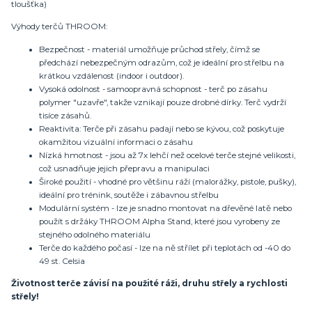
tloušťka)
Výhody terčů THROOM:
Bezpečnost - materiál umožňuje průchod střely, čímž se
předchází nebezpečným odrazům, což je ideální pro střelbu na
krátkou vzdálenost (indoor i outdoor).
Vysoká odolnost - samoopravná schopnost - terč po zásahu
polymer "uzavře", takže vznikají pouze drobné dírky. Terč vydrží
tisíce zásahů.
Reaktivita: Terče při zásahu padají nebo se kývou, což poskytuje
okamžitou vizuální informaci o zásahu
Nízká hmotnost - jsou až 7x lehčí než ocelové terče stejné velikosti,
což usnadňuje jejich přepravu a manipulaci
Široké použití - vhodné pro většinu ráží (malorážky, pistole, pušky),
ideální pro trénink, soutěže i zábavnou střelbu
Modulární systém - lze je snadno montovat na dřevěné latě nebo
použít s držáky THROOM Alpha Stand, které jsou vyrobeny ze
stejného odolného materiálu
Terče do každého počasí - lze na ně střílet při teplotách od -40 do
49 st. Celsia
Životnost terče závisí na použité ráži, druhu střely a rychlosti
střely!