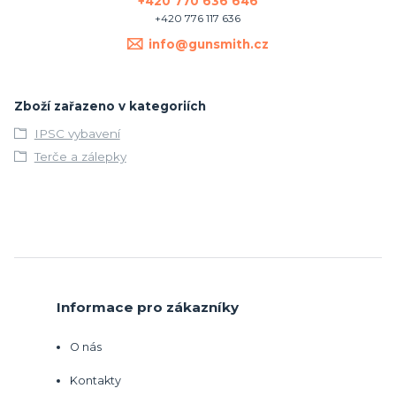
+420 770 636 646
+420 776 117 636
info@gunsmith.cz
Zboží zařazeno v kategoriích
IPSC vybavení
Terče a zálepky
Informace pro zákazníky
O nás
Kontakty