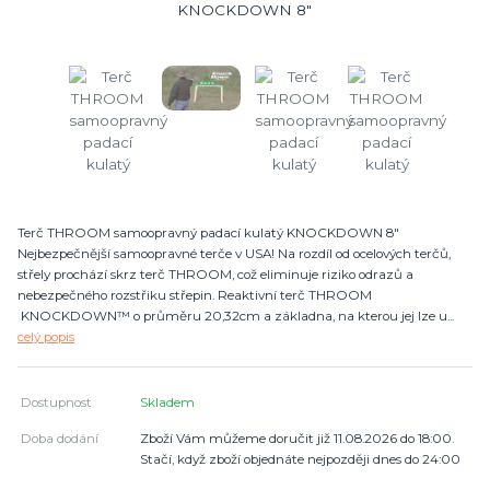
Terč THROOM samoopravný padací kulatý KNOCKDOWN 8"
Nejbezpečnější samoopravné terče v USA! Na rozdíl od ocelových terčů,
střely prochází skrz terč THROOM, což eliminuje riziko odrazů a
nebezpečného rozstřiku střepin. Reaktivní terč THROOM
KNOCKDOWN™ o průměru 20,32cm a základna, na kterou jej lze u...
celý popis
Dostupnost
Skladem
Doba dodání
Zboží Vám můžeme doručit již 11.08.2026 do 18:00.
Stačí, když zboží objednáte nejpozději dnes do 24:00