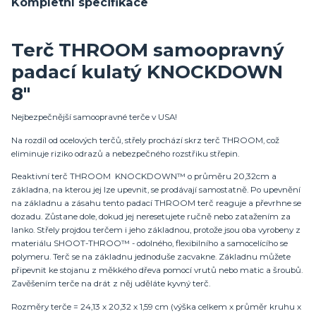
Kompletní specifikace
Terč THROOM samoopravný
padací kulatý KNOCKDOWN
8"
Nejbezpečnější samoopravné terče v USA!
Na rozdíl od ocelových terčů, střely prochází skrz terč THROOM, což
eliminuje riziko odrazů a nebezpečného rozstřiku střepin.
Reaktivní terč THROOM KNOCKDOWN™ o průměru 20,32cm a
základna, na kterou jej lze upevnit, se prodávají samostatně. Po upevnění
na základnu a zásahu tento padací THROOM terč reaguje a převrhne se
dozadu. Zůstane dole, dokud jej neresetujete ručně nebo zatažením za
lanko. Střely projdou terčem i jeho základnou, protože jsou oba vyrobeny z
materiálu SHOOT-THROO™ - odolného, ​​flexibilního a samocelícího se
polymeru. Terč se na základnu jednoduše zacvakne. Základnu můžete
připevnit ke stojanu z měkkého dřeva pomocí vrutů nebo matic a šroubů.
Zavěšením terče na drát z něj uděláte kyvný terč.
Rozměry terče = 24,13 x 20,32 x 1,59 cm (výška celkem x průměr kruhu x