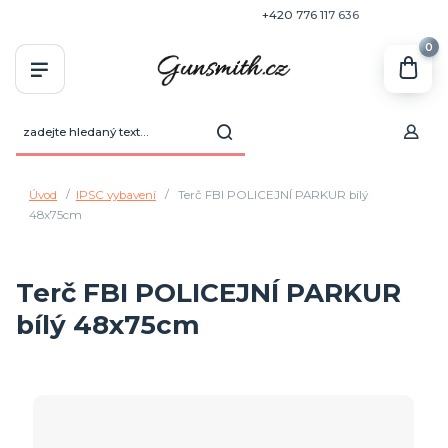
+420 770 636 646
+420 776 117 636
0
Úvod
IPSC vybavení
Terč FBI POLICEJNÍ PARKUR bílý
48x75cm
Terč FBI POLICEJNÍ PARKUR
bílý 48x75cm