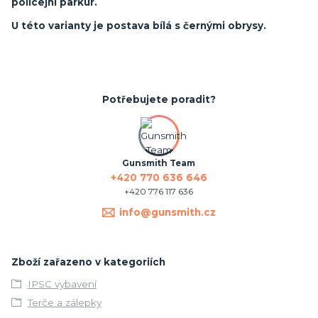
policejní parkur.
U této varianty je postava bílá s černými obrysy.
Potřebujete poradit?
Gunsmith Team
+420 770 636 646
+420 776 117 636
info@gunsmith.cz
Zboží zařazeno v kategoriích
IPSC vybavení
Terče a zálepky