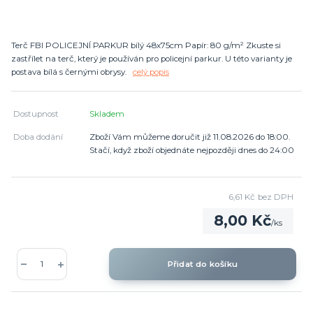
Terč FBI POLICEJNÍ PARKUR bílý 48x75cm Papír: 80 g/m² Zkuste si
zastřílet na terč, který je používán pro policejní parkur. U této varianty je
postava bílá s černými obrysy.
celý popis
Dostupnost
Skladem
Doba dodání
Zboží Vám můžeme doručit již 11.08.2026 do 18:00.
Stačí, když zboží objednáte nejpozději dnes do 24:00
6,61 Kč
bez DPH
8,00 Kč
/
ks
Přidat do košíku