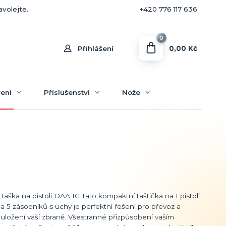
+420 770 636 646
avolejte.
+420 776 117 636
0
0,00 Kč
Přihlášení
ení
Příslušenství
Nože
Taška na pistoli DAA 1G Tato kompaktní taštička na 1 pistoli
a 5 zásobníků s uchy je perfektní řešení pro převoz a
uložení vaší zbraně. Všestranné přizpůsobení vaším