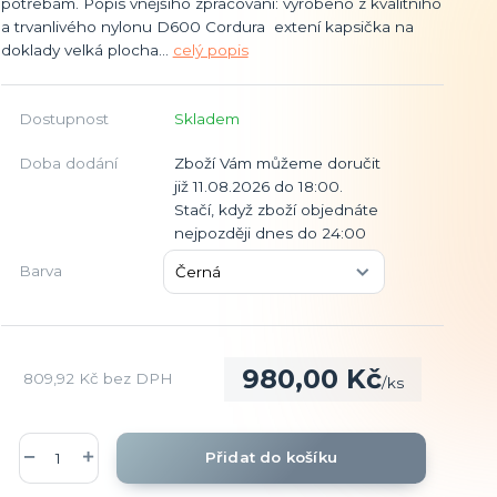
potřebám. Popis vnějšího zpracování: vyrobeno z kvalitního
a trvanlivého nylonu D600 Cordura extení kapsička na
doklady velká plocha...
celý popis
Dostupnost
Skladem
Doba dodání
Zboží Vám můžeme doručit
již 11.08.2026 do 18:00.
Stačí, když zboží objednáte
nejpozději dnes do 24:00
Barva
980,00 Kč
809,92 Kč
bez DPH
/
ks
Přidat do košíku