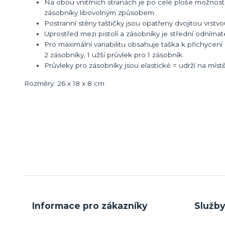
Na obou vnitřních stranách je po celé ploše možnost 
zásobníky libovolným způsobem.
Postranní stěny taštičky jsou opatřeny dvojitou vrstv
Uprostřed mezi pistolí a zásobníky je střední odnímat
Pro maximální variabilitu obsahuje taška k přichycen
2 zásobníky, 1 užší průvlek pro 1 zásobník.
Průvleky pro zásobníky jsou elastické = udrží na mí
Rozměry: 26 x 18 x 8 cm
Informace pro zákazníky
Služb