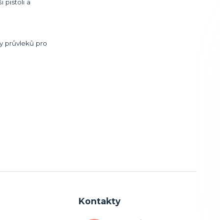
 pistoli a
sy průvleků pro
Kontakty