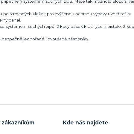
připevnění systémem suchých zipů. Máte tak možnost uložit si vaši
ou polstrovaných vložek pro zvýšenou ochranu výbavy uvnitř tašky.
elný panel.
í se systémem suchých zipů: 2 kusy pásek k uchycení pistole, 2 ku
stě bezpečně jednořadé i dvouřadé zásobníky.
y zákazníkům
Kde nás najdete