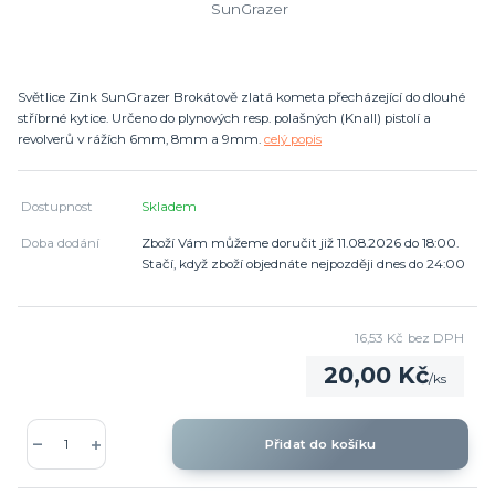
Světlice Zink SunGrazer Brokátově zlatá kometa přecházející do dlouhé
stříbrné kytice. Určeno do plynových resp. polašných (Knall) pistolí a
revolverů v rážích 6mm, 8mm a 9mm.
celý popis
Dostupnost
Skladem
Doba dodání
Zboží Vám můžeme doručit již 11.08.2026 do 18:00.
Stačí, když zboží objednáte nejpozději dnes do 24:00
16,53 Kč
bez DPH
20,00 Kč
/
ks
Přidat do košíku