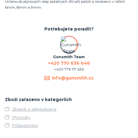
Určeno do plynových resp. polašných (Knall) pistolí a revolverů v rážích
6mm, 8mm a 9mm.
Potřebujete poradit?
Gunsmith Team
+420 770 636 646
+420 776 117 636
info@gunsmith.cz
Zboží zařazeno v kategoriích
Zbraně a sebeobrana
Plynovky
Příslušenství