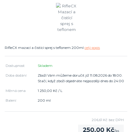
RifleCX mazací a čistící sprej s teflonem 200ml
celý popis
Dostupnost
Skladem
Doba dodání
Zboží Vám můžeme doručit již 11.08.2026 do 18:00.
Stačí, když zboží objednáte nejpozději dnes do 24:00
Měrná cena
1 250,00 Kč / L
Balení
200 ml
206,61 Kč
bez DPH
250,00 Kč
/
ks