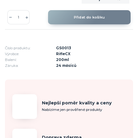
Přidat do košíku
Číslo produktu:
GS0013
Výrobce:
RifleCX
Balení:
200ml
Záruka:
24 měsíců
Nejlepší poměr kvality a ceny
Nabízíme jen prověřené produkty
Doprava zdarma