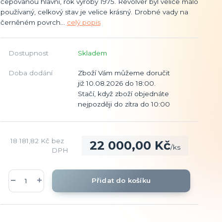
čepovanou hlavní, rok výroby 1975. Revolver byl velice málo
používaný, celkový stav je velice krásný. Drobné vady na
černěném povrch...
celý popis
Dostupnost
Skladem
Doba dodání
Zboží Vám můžeme doručit
již 10.08.2026 do 18:00.
Stačí, když zboží objednáte
nejpozději do zítra do 10:00
18 181,82 Kč
bez
22 000,00 Kč
/
ks
DPH
Přidat do košíku