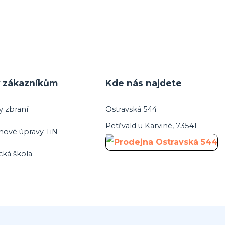
y zákazníkům
Kde nás najdete
y zbraní
Ostravská 544
Petřvald u Karviné, 73541
hové úpravy TiN
cká škola