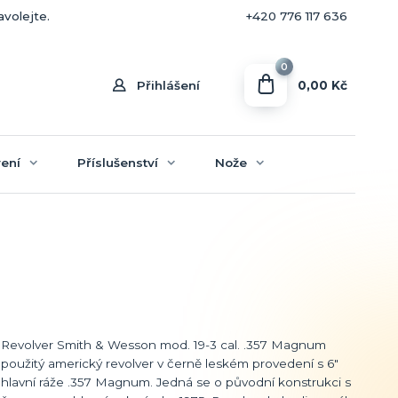
+420 770 636 646
avolejte.
+420 776 117 636
0
0,00 Kč
Přihlášení
ení
Příslušenství
Nože
Revolver Smith & Wesson mod. 19-3 cal. .357 Magnum
použitý americký revolver v černě leském provedení s 6"
hlavní ráže .357 Magnum. Jedná se o původní konstrukci s