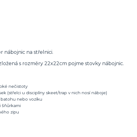
 nábojnic na střelnici.
ozložená s rozměry 22x22cm pojme stovky nábojnic.
pké nečistoty
 (střelci u disciplíny skeet/trap v nich nosí náboje)
m batohu nebo vozíku
i šňůrkami
hého zipu