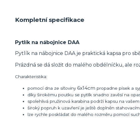
Kompletní specifikace
Pytlík na nábojnice DAA
Pytlík na nábojnice DAA je praktická kapsa pro sběr
Prázdná se dá složit do malého obdélníčku, ale r
Charakteristika:
6x14cm
pomocí dna ze síťoviny
propadne písek a sy
díky širokému poutku se pytlík snadno zavěsí na opasek
spolehlivá pružinová karabina podrží kapsu na vaše
široký popruh k uzavření je ještě doplněn stahovacím
lze rychle poskládat do malého rozměru pomocí suc