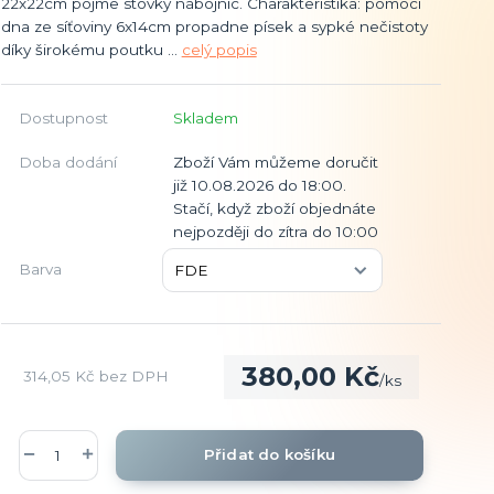
22x22cm pojme stovky nábojnic. Charakteristika: pomocí
dna ze síťoviny 6x14cm propadne písek a sypké nečistoty
díky širokému poutku ...
celý popis
Dostupnost
Skladem
Doba dodání
Zboží Vám můžeme doručit
již 10.08.2026 do 18:00.
Stačí, když zboží objednáte
nejpozději do zítra do 10:00
Barva
380,00 Kč
314,05 Kč
bez DPH
/
ks
Přidat do košíku