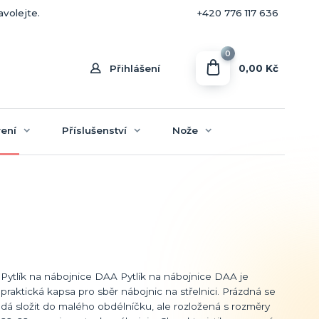
+420 770 636 646
avolejte.
+420 776 117 636
0
0,00 Kč
Přihlášení
ení
Příslušenství
Nože
Pytlík na nábojnice DAA Pytlík na nábojnice DAA je
praktická kapsa pro sběr nábojnic na střelnici. Prázdná se
dá složit do malého obdélníčku, ale rozložená s rozměry