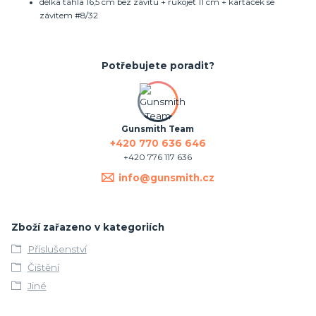
délka táhla 16,5 cm bez závitu + rukojeť 11 cm + kartáček se
závitem #8/32
Potřebujete poradit?
Gunsmith Team
+420 770 636 646
+420 776 117 636
info@gunsmith.cz
Zboží zařazeno v kategoriích
Příslušenství
Čištění
Jiné