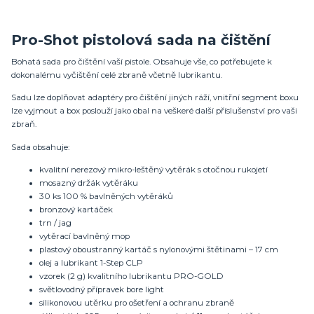
Pro-Shot pistolová sada na čištění
Bohatá sada pro čištění vaší pistole. Obsahuje vše, co potřebujete k
dokonalému vyčištění celé zbraně včetně lubrikantu.
Sadu lze doplňovat adaptéry pro čištění jiných ráží, vnitřní segment boxu
lze vyjmout a box poslouží jako obal na veškeré další příslušenství pro vaši
zbraň.
Sada obsahuje:
kvalitní nerezový mikro-leštěný vytěrák s otočnou rukojetí
mosazný držák vytěráku
30 ks 100 % bavlněných vytěráků
bronzový kartáček
trn / jag
vytěrací bavlněný mop
plastový oboustranný kartáč s nylonovými štětinami – 17 cm
olej a lubrikant 1-Step CLP
vzorek (2 g) kvalitního lubrikantu PRO-GOLD
světlovodný přípravek bore light
silikonovou utěrku pro ošetření a ochranu zbraně