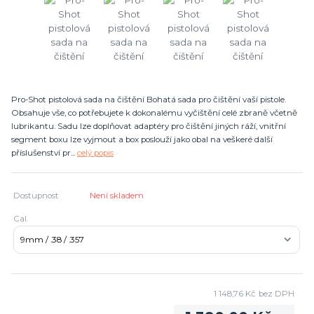
Pro-Shot pistolová sada na čištění Bohatá sada pro čištění vaší pistole.
Obsahuje vše, co potřebujete k dokonalému vyčištění celé zbraně včetně
lubrikantu. Sadu lze doplňovat adaptéry pro čištění jiných ráží, vnitřní
segment boxu lze vyjmout a box poslouží jako obal na veškeré další
příslušenství pr...
celý popis
Dostupnost
Není skladem
Cal.
1 148,76 Kč
bez DPH