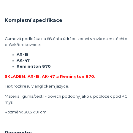
Kompletní specifikace
Gumová podložka na čištění a údržbu zbraní s rozkresem těchto
pušek/brokovnice:
AR-15
AK-47
Remington 870
SKLADEM: AR-15, AK-47 a Remington 870.
Text rozkresu v anglickém jazyce.
Materiál: guma/textil - povrch podobný jako u podložek pod PC
myš
Rozměry: 30,5 x 91 cm
Parametry