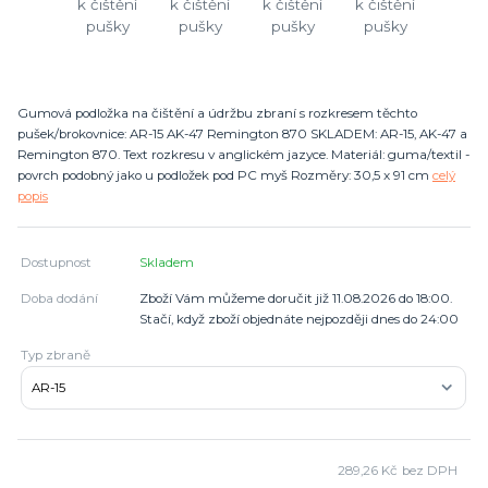
Gumová podložka na čištění a údržbu zbraní s rozkresem těchto
pušek/brokovnice: AR-15 AK-47 Remington 870 SKLADEM: AR-15, AK-47 a
Remington 870. Text rozkresu v anglickém jazyce. Materiál: guma/textil -
povrch podobný jako u podložek pod PC myš Rozměry: 30,5 x 91 cm
celý
popis
Dostupnost
Skladem
Doba dodání
Zboží Vám můžeme doručit již 11.08.2026 do 18:00.
Stačí, když zboží objednáte nejpozději dnes do 24:00
Typ zbraně
289,26 Kč
bez DPH