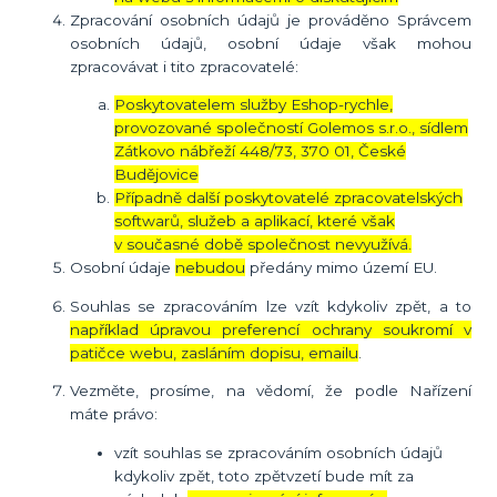
Zpracování osobních údajů je prováděno Správcem
osobních údajů, osobní údaje však mohou
zpracovávat i tito zpracovatelé:
Poskytovatelem služby Eshop-rychle,
provozované společností Golemos s.r.o., sídlem
Zátkovo nábřeží 448/73, 370 01, České
Budějovice
Případně další poskytovatelé zpracovatelských
softwarů, služeb a aplikací, které však
v současné době společnost nevyužívá.
Osobní údaje
nebudou
předány mimo území EU.
Souhlas se zpracováním lze vzít kdykoliv zpět, a to
například úpravou preferencí ochrany soukromí v
patičce webu, zasláním dopisu, emailu
.
Vezměte, prosíme, na vědomí, že podle Nařízení
máte právo:
vzít souhlas se zpracováním osobních údajů
kdykoliv zpět, toto zpětvzetí bude mít za