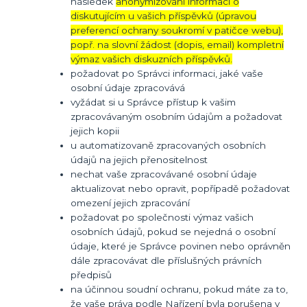
následek
anonymizování informací o
diskutujícím u vašich příspěvků (úpravou
preferencí ochrany soukromí v patičce webu),
popř. na slovní žádost (dopis, email) kompletní
výmaz vašich diskuzních příspěvků.
požadovat po Správci informaci, jaké vaše
osobní údaje zpracovává
vyžádat si u Správce přístup k vašim
zpracovávaným osobním údajům a požadovat
jejich kopii
u automatizovaně zpracovaných osobních
údajů na jejich přenositelnost
nechat vaše zpracovávané osobní údaje
aktualizovat nebo opravit, popřípadě požadovat
omezení jejich zpracování
požadovat po společnosti výmaz vašich
osobních údajů, pokud se nejedná o osobní
údaje, které je Správce povinen nebo oprávněn
dále zpracovávat dle příslušných právních
předpisů
na účinnou soudní ochranu, pokud máte za to,
že vaše práva podle Nařízení byla porušena v