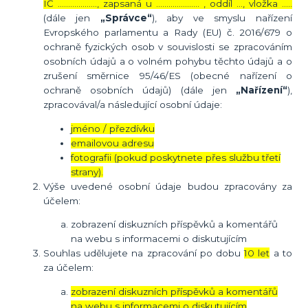
IČ ………………., zapsaná u ………………… , oddíl …, vložka …..
(dále jen
„Správce“
), aby ve smyslu nařízení
Evropského parlamentu a Rady (EU) č. 2016/679 o
ochraně fyzických osob v souvislosti se zpracováním
osobních údajů a o volném pohybu těchto údajů a o
zrušení směrnice 95/46/ES (obecné nařízení o
ochraně osobních údajů) (dále jen
„Nařízení“
),
zpracovával/a následující osobní údaje:
jméno / přezdívku
emailovou adresu
fotografii (pokud poskytnete přes službu třetí
strany).
Výše uvedené osobní údaje budou zpracovány za
účelem:
zobrazení diskuzních příspěvků a komentářů
na webu s informacemi o diskutujícím
Souhlas udělujete na zpracování po dobu
10 let
a to
za účelem:
zobrazení diskuzních příspěvků a komentářů
na webu s informacemi o diskutujícím