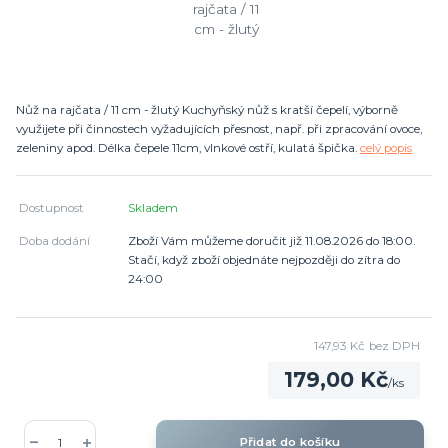
Nůž na rajčata / 11 cm - žlutý Kuchyňský nůž s kratší čepelí, výborně
využijete při činnostech vyžadujících přesnost, např. při zpracování ovoce,
zeleniny apod. Délka čepele 11cm, vlnkové ostří, kulatá špička.
celý popis
Dostupnost
Skladem
Doba dodání
Zboží Vám můžeme doručit již 11.08.2026 do 18:00.
Stačí, když zboží objednáte nejpozději do zítra do
24:00
147,93 Kč
bez DPH
179,00 Kč
/
ks
Přidat do košíku