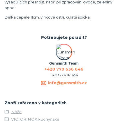
vyžadujících přesnost, např. při zpracování ovoce, zeleniny
apod.
Délka čepele 11cm, vlnkové ostří, kulatá špička.
Potřebujete poradit?
Gunsmith Team
+420 770 636 646
+420 776 117 636
info@gunsmith.cz
Zboží zařazeno v kategoriích
Nože
VICTORINOX kuchyňské