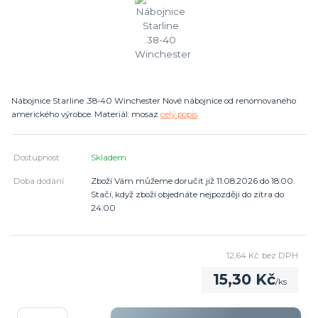
Nábojnice Starline .38-40 Winchester Nové nábojnice od renomovaného
amerického výrobce. Materiál: mosaz
celý popis
Dostupnost
Skladem
Doba dodání
Zboží Vám můžeme doručit již 11.08.2026 do 18:00.
Stačí, když zboží objednáte nejpozději do zítra do
24:00
12,64 Kč
bez DPH
15,30 Kč
/
ks