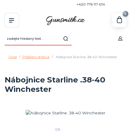
+420 770 636 646
+420 776 117 636
0
Úvod
Přebíjení střeliva
Nábojnice Starline .38-40 Winchester
Nábojnice Starline .38-40
Winchester