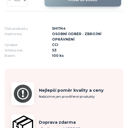
Číslo produktu:
SH1744
Podmínka:
OSOBNÍ ODBĚR - ZBROJNÍ
OPRÁVNĚNÍ
Výrobce:
CCI
Střelivo kat.:
S3
Balení:
100 ks
Nejlepší poměr kvality a ceny
Nabízíme jen prověřené produkty
Doprava zdarma