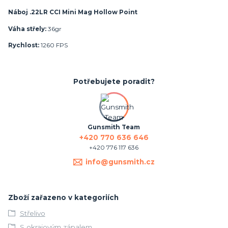
Náboj .22LR CCI Mini Mag Hollow Point
Váha střely:
36gr
Rychlost:
1260 FPS
Potřebujete poradit?
Gunsmith Team
+420 770 636 646
+420 776 117 636
info@gunsmith.cz
Zboží zařazeno v kategoriích
Střelivo
S okrajovým zápalem