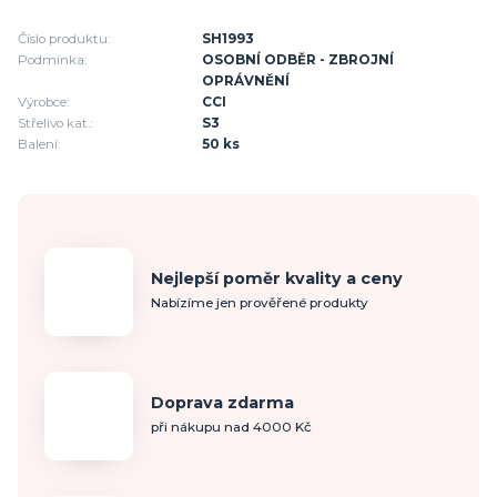
Číslo produktu:
SH1993
Podmínka:
OSOBNÍ ODBĚR - ZBROJNÍ
OPRÁVNĚNÍ
Výrobce:
CCI
Střelivo kat.:
S3
Balení:
50 ks
Nejlepší poměr kvality a ceny
Nabízíme jen prověřené produkty
Doprava zdarma
při nákupu nad 4000 Kč