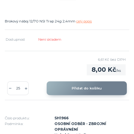
Brokový náboj 12/70 NSI Trap 24g 2,4mm
celý popis
Dostupnost
Není skladem
6,61 Kč
bez DPH
8,00 Kč
/
ks
Přidat do košíku
Číslo produktu:
SH1966
Podmínka:
OSOBNÍ ODBĚR - ZBROJNÍ
OPRÁVNĚNÍ