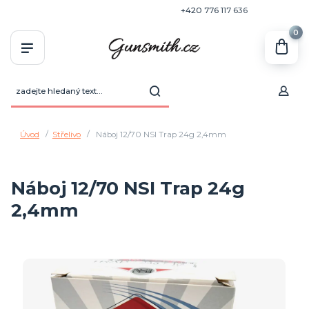
+420 770 636 646
+420 776 117 636
0
Úvod
Střelivo
Náboj 12/70 NSI Trap 24g 2,4mm
Náboj 12/70 NSI Trap 24g
2,4mm